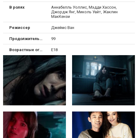
В ролях
Аннабелль Уоллис, Мэдди Хассон,
Джордж Янг, Миколь Уайт, Жаклин
МакКензи
Режиссер
Джеймс Ван
Продолжительность
99
Возрастные ограничения
Е18