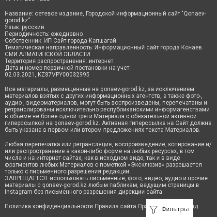
Название: сетевое издание, Городской информационный сайт "Qonaev-
gorod.kz"
Язык: русский
Периодичность: ежедневно
Собственник: ИП Сайт города Капшагай
Тематическая направленность: Информационный сайт города Конаев
СМИ АЛМАТИНСКОЙ ОБЛАСТИ
Территория распространения: интернет
Дата и номер первичной постановки на учет:
02.03.2021, KZ87VPY00032995
Все материалы, размещенные на qonaev-gorod.kz, за исключением
материалов взятых с других информационных агентств, а также фото-,
аудио-, видеоматериалов, могут быть воспроизведены, перепечатаны и
ретранслированы исключительно республиканскими информагенствами
в объеме не более одной трети Материала с обязательной активной
гиперссылкой на qonaev-gorod.kz. Активная гиперссылка на Сайт должна
быть указана в первом или втором предложениях текста Материалов.
Любая перепечатка или ретрансляция, воспроизведение, копирование и/
или распространение в какой-либо форме на любых ресурсах, в том
числе и на интернет-сайтах, как в исходном виде, так и в виде
фрагментов любых Материалов с пометкой «Эксклюзив» разрешается
только с письменного разрешения редакции.
ЗАПРЕЩАЕТСЯ: использовать письменные, фото, видео, аудио и прочие
материалы с qonaev-gorod.kz любым пабликам, ведущим страницы в
Instagram без письменного разрешения дирекции сайта.
Политика конфиденциальности
Правила сайта
Правила классифайд
Фильтры