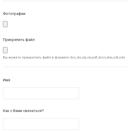
Фотографии
Прикрепить файл
Вы можете прикрепить файл в формате doc,xls,zip,rar,pdf,docx,xlsx,odt,ods
Имя
Как с Вами связаться?