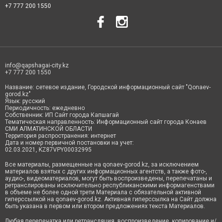
+7 777 200 1550
info@qapshagai-city.kz
+7 777 200 1550
Название: сетевое издание, Городской информационный сайт "Qonaev-
gorod.kz"
Язык: русский
Периодичность: ежедневно
Собственник: ИП Сайт города Капшагай
Тематическая направленность: Информационный сайт города Конаев
СМИ АЛМАТИНСКОЙ ОБЛАСТИ
Территория распространения: интернет
Дата и номер первичной постановки на учет:
02.03.2021, KZ87VPY00032995
Все материалы, размещенные на qonaev-gorod.kz, за исключением
материалов взятых с других информационных агентств, а также фото-,
аудио-, видеоматериалов, могут быть воспроизведены, перепечатаны и
ретранслированы исключительно республиканскими информагенствами
в объеме не более одной трети Материала с обязательной активной
гиперссылкой на qonaev-gorod.kz. Активная гиперссылка на Сайт должна
быть указана в первом или втором предложениях текста Материалов.
Любая перепечатка или ретрансляция, воспроизведение, копирование и/