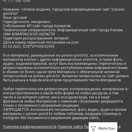
+7 777 200 1550
Название: сетевое издание, Городской информационный сайт "Qonaev-
gorod.kz"
Язык: русский
Периодичность: ежедневно
Собственник: ИП Сайт города Капшагай
Тематическая направленность: Информационный сайт города Конаев
СМИ АЛМАТИНСКОЙ ОБЛАСТИ
Территория распространения: интернет
Дата и номер первичной постановки на учет:
02.03.2021, KZ87VPY00032995
Все материалы, размещенные на qonaev-gorod.kz, за исключением
материалов взятых с других информационных агентств, а также фото-,
аудио-, видеоматериалов, могут быть воспроизведены, перепечатаны и
ретранслированы исключительно республиканскими информагенствами
в объеме не более одной трети Материала с обязательной активной
гиперссылкой на qonaev-gorod.kz. Активная гиперссылка на Сайт должна
быть указана в первом или втором предложениях текста Материалов.
Любая перепечатка или ретрансляция, воспроизведение, копирование и/
или распространение в какой-либо форме на любых ресурсах, в том
числе и на интернет-сайтах, как в исходном виде, так и в виде
фрагментов любых Материалов с пометкой «Эксклюзив» разрешается
только с письменного разрешения редакции.
ЗАПРЕЩАЕТСЯ: использовать письменные, фото, видео, аудио и прочие
материалы с qonaev-gorod.kz любым пабликам, ведущим страницы в
Instagram без письменного разрешения дирекции сайта.
Политика конфиденциальности
Правила сайта
Правила классифайд
Фильтры