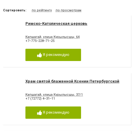
Сортировать:
по рейтингу
по просмотрам
Римско-Католическая церковь
Капшагай, улица Курылысшы, 64
+7‒775‒228‒71‒25
Я рекомендую
Храм святой блаженной Ксении Петербургской
Капшагай, улица Курылысшы, 37/1
+7 (72772) 4‒31‒11
Я рекомендую