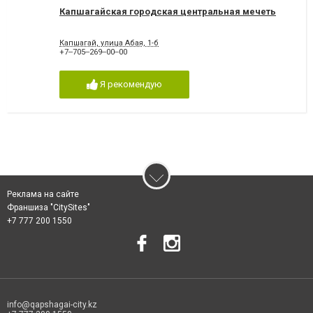
Капшагайская городская центральная мечеть
Капшагай, улица Абая, 1-б
+7‒705‒269‒00‒00
Я рекомендую
Реклама на сайте
Франшиза "CitySites"
+7 777 200 1550
info@qapshagai-city.kz