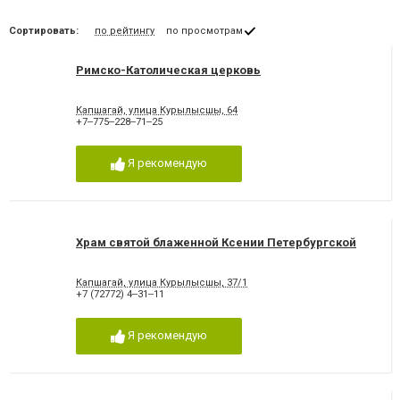
Сортировать:
по рейтингу
по просмотрам
Римско-Католическая церковь
Капшагай, улица Курылысшы, 64
+7‒775‒228‒71‒25
Я рекомендую
Храм святой блаженной Ксении Петербургской
Капшагай, улица Курылысшы, 37/1
+7 (72772) 4‒31‒11
Я рекомендую