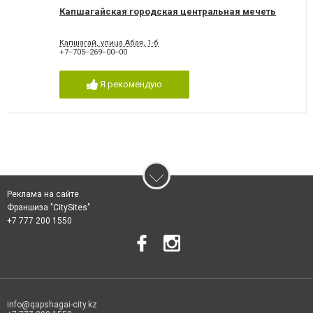
Капшагайская городская центральная мечеть
Капшагай, улица Абая, 1-б
+7‒705‒269‒00‒00
Я рекомендую
Реклама на сайте
Франшиза "CitySites"
+7 777 200 1550
info@qapshagai-city.kz