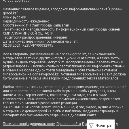
+7 777 200 1550
Название: сетевое издание, Городской информационный сайт "Qonaev-
gorod.kz"
Язык: русский
Периодичность: ежедневно
Собственник: ИП Сайт города Капшагай
Тематическая направленность: Информационный сайт города Конаев
СМИ АЛМАТИНСКОЙ ОБЛАСТИ
Территория распространения: интернет
Дата и номер первичной постановки на учет:
02.03.2021, KZ87VPY00032995
Все материалы, размещенные на qonaev-gorod.kz, за исключением
материалов взятых с других информационных агентств, а также фото-,
аудио-, видеоматериалов, могут быть воспроизведены, перепечатаны и
ретранслированы исключительно республиканскими информагенствами
в объеме не более одной трети Материала с обязательной активной
гиперссылкой на qonaev-gorod.kz. Активная гиперссылка на Сайт должна
быть указана в первом или втором предложениях текста Материалов.
Любая перепечатка или ретрансляция, воспроизведение, копирование и/
или распространение в какой-либо форме на любых ресурсах, в том
числе и на интернет-сайтах, как в исходном виде, так и в виде
фрагментов любых Материалов с пометкой «Эксклюзив» разрешается
только с письменного разрешения редакции.
ЗАПРЕЩАЕТСЯ: использовать письменные, фото, видео, аудио и прочие
материалы с qonaev-gorod.kz любым пабликам, ведущим страницы в
Instagram без письменного разрешения дирекции сайта.
Политика конфиденциальности
Правила сайта
Правила классифайд
Фильтры