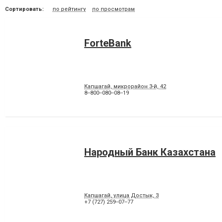
Сортировать:
по рейтингу
по просмотрам
ForteBank
Капшагай, микрорайон 3-й, 42
8‒800‒080‒08‒19
Народный Банк Казахстана
Капшагай, улица Достык, 3
+7 (727) 259‒07‒77