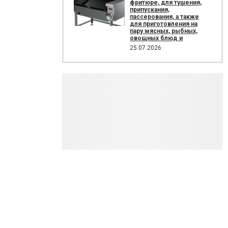
фритюре, для тушения,
припускания,
пассерования, а также
для приготовления на
пару мясных, рыбных,
овощных блюд и
25.07.2026