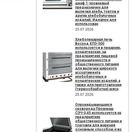
шкаф 1-уровневый
предназначен для
выпечки хлеба, тортов и
других хлебобулочных
изделий. Идеален для
использован
25.07.2026
Хлебопекарная печь
Восход ХПЭ-500
используется в пекарнях,
кондитерских, на
предприятиях пищевой
промышленности и
общественного питания
для выпечки широкого
ассортимента
хлебобулочных и
кондитерских изделий, а
также для приготовления
(термообработки) мясн
25.07.2026
Опрокидывающаяся
сковорода Проммаш
СЭЧ-0,45 используется на
предприятиях
общественного питания и
торговли для жарения
основным способом и во