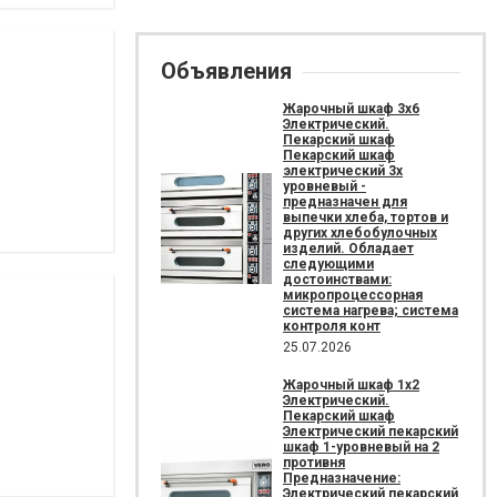
Объявления
Жарочный шкаф 3х6
Электрический.
Пекарский шкаф
Пекарский шкаф
электрический 3х
уровневый -
предназначен для
выпечки хлеба, тортов и
других хлебобулочных
изделий. Обладает
следующими
достоинствами:
микропроцессорная
система нагрева; система
контроля конт
25.07.2026
Жарочный шкаф 1х2
Электрический.
Пекарский шкаф
Электрический пекарский
шкаф 1-уровневый на 2
противня
Предназначение:
Электрический пекарский