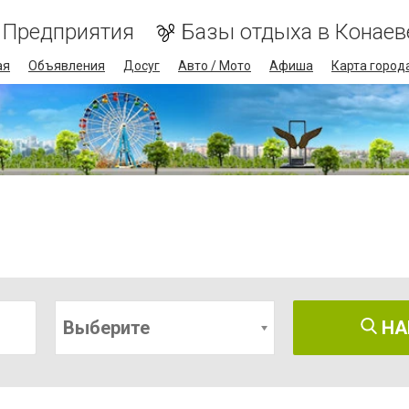
Предприятия
Базы отдыха в Конаев
ая
Объявления
Досуг
Авто / Мото
Афиша
Карта город
Выберите
НА