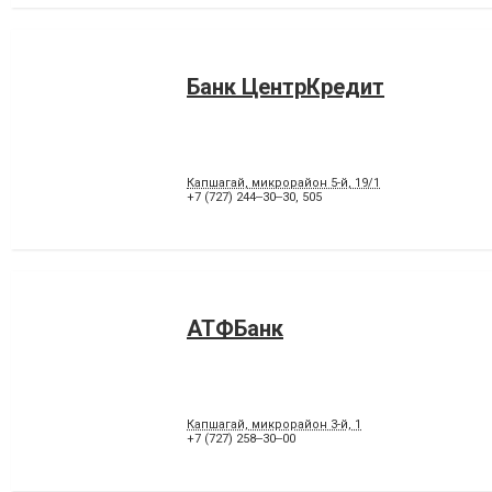
Банк ЦентрКредит
Капшагай, микрорайон 5-й, 19/1
+7 (727) 244‒30‒30
,
505
АТФБанк
Капшагай, микрорайон 3-й, 1
+7 (727) 258‒30‒00