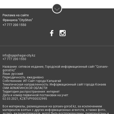
Реклама на сайте
Франшиза "CitySites"
+7 777 200 1550
info@qapshagai-city.kz
+7 777 200 1550
Название: сетевое издание, Городской информационный сайт "Qonaev-
gorod.kz"
Язык: русский
Периодичность: ежедневно
Собственник: ИП Сайт города Капшагай
Тематическая направленность: Информационный сайт города Конаев
СМИ АЛМАТИНСКОЙ ОБЛАСТИ
Территория распространения: интернет
Дата и номер первичной постановки на учет:
02.03.2021, KZ87VPY00032995
Все материалы, размещенные на qonaev-gorod.kz, за исключением
материалов взятых с других информационных агентств, а также фото-,
аудио-, видеоматериалов, могут быть воспроизведены, перепечатаны и