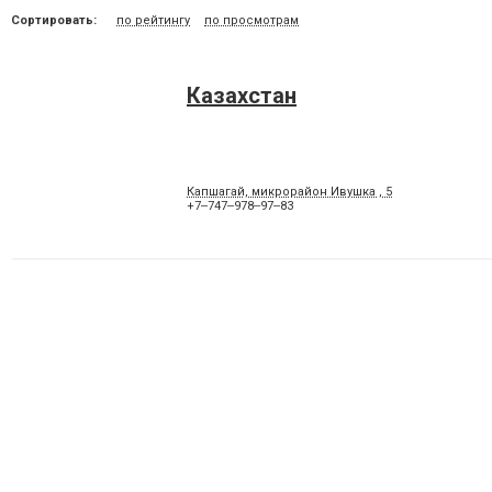
Сортировать:
по рейтингу
по просмотрам
Казахстан
Капшагай, микрорайон Ивушка , 5
+7‒747‒978‒97‒83