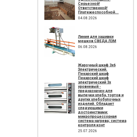
Серьезной!
Ответственной!
Платежеспособной...
04.08.2026
Линия для зашивки
мешков СВЕДА ЛЗМ
06.08.2026
Жарочный шкаф 3х6
Электрический.
Пекарский шкаф
Пекарский шкаф
электрический 3х
уровневый -
предназначен для
выпечки хлеба, тортов и
других хлебобулочных
изделий. Обладает
следующими
достоинствами:
микропроцессорная
система нагрева; система
контроля конт
25.07.2026