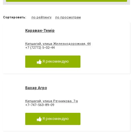
Сортировать:
по рейтингу
по просмотрам
Караван-Темiр
Капшагай, улица Железнодорожная, 44
+7 (72772) 5‒02‒44
Я рекомендую
Бахар Агро
Капшагай, улица Речникова, 7-а
+7‒747‒563‒89‒09
Я рекомендую