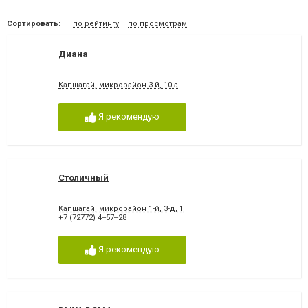
Сортировать:
по рейтингу
по просмотрам
Диана
Капшагай, микрорайон 3-й, 10-а
Я рекомендую
Столичный
Капшагай, микрорайон 1-й, 3-д, 1
+7 (72772) 4‒57‒28
Я рекомендую