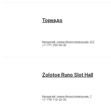
Торнадо
Капшагай, улица Индустриальная, 4/2
+7‒777‒250‒00‒06
Zolotoe Runo Slot Hall
Капшагай, улица Индустриальная, 7
+7‒778‒110‒22‒55