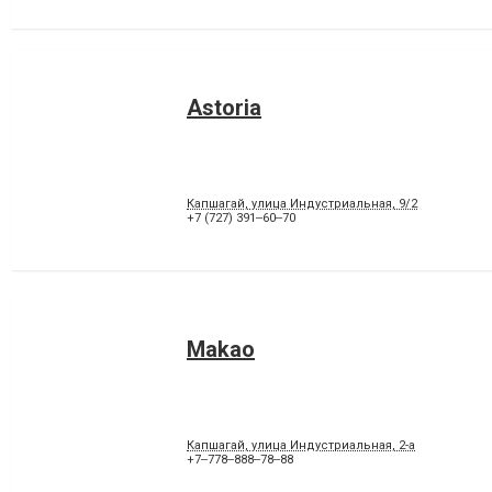
Astoria
Капшагай, улица Индустриальная, 9/2
+7 (727) 391‒60‒70
Makaо
Капшагай, улица Индустриальная, 2-а
+7‒778‒888‒78‒88