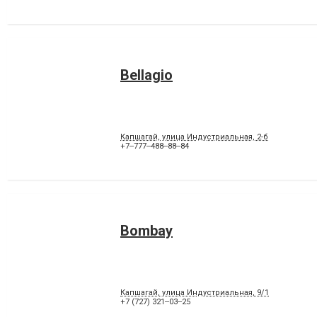
Bellagio
Капшагай, улица Индустриальная, 2-б
+7‒777‒488‒88‒84
Bombay
Капшагай, улица Индустриальная, 9/1
+7 (727) 321‒03‒25