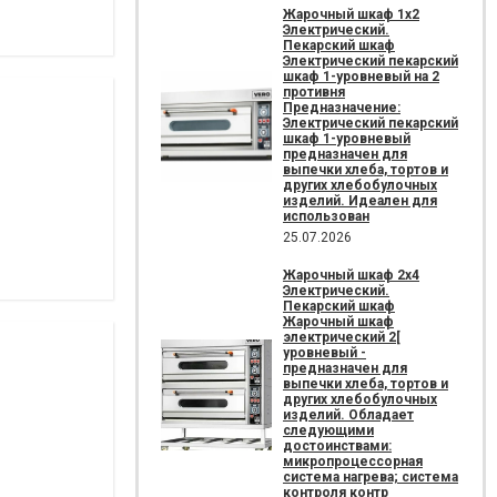
Жарочный шкаф 1х2
Электрический.
Пекарский шкаф
Электрический пекарский
шкаф 1-уровневый на 2
противня
Предназначение:
Электрический пекарский
шкаф 1-уровневый
предназначен для
выпечки хлеба, тортов и
других хлебобулочных
изделий. Идеален для
использован
25.07.2026
Жарочный шкаф 2х4
Электрический.
Пекарский шкаф
Жарочный шкаф
электрический 2[
уровневый -
предназначен для
выпечки хлеба, тортов и
других хлебобулочных
изделий. Обладает
следующими
достоинствами:
микропроцессорная
система нагрева; система
контроля контр