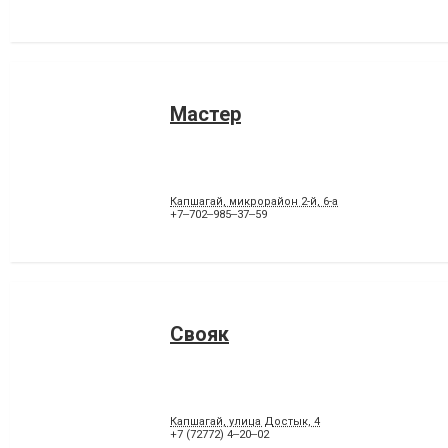
Мастер
Капшагай, микрорайон 2-й, 6-а
+7‒702‒985‒37‒59
Свояк
Капшагай, улица Достык, 4
+7 (72772) 4‒20‒02