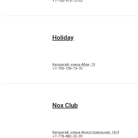
+7‒705‒913‒72‒53
Holiday
Капшагай, улица Абая, 19
+7‒700‒730‒73‒70
Nox Club
Капшагай, улица Индустриальная, 16/4
+7‒778‒882‒22‒33