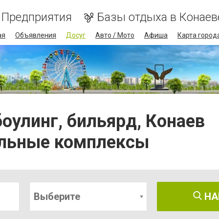
Предприятия
Базы отдыха в Конаев
ая
Объявления
Досуг
Авто / Мото
Афиша
Карта город
оулинг, бильярд, Конаев
тельные комплексы
Выберите
НА