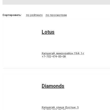
Сортировать:
по рейтингу
по просмотрам
Lotus
Капшагай, микрорайон 19-й, 1-г
+7‒702‒474‒00‒08
Diamonds
Капшагай, улица Достык, 5