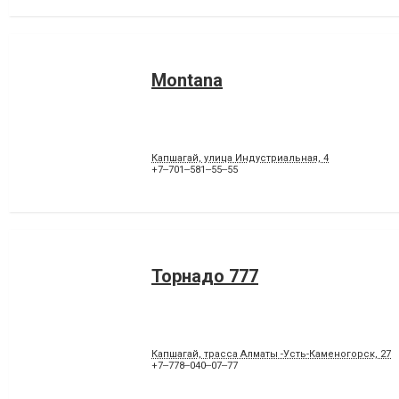
Montana
Капшагай, улица Индустриальная, 4
+7‒701‒581‒55‒55
Торнадо 777
Капшагай, трасса Алматы -Усть-Каменогорск, 27
+7‒778‒040‒07‒77