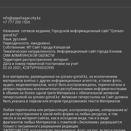
info@qapshagai-city.kz
+7 777 200 1550
Название: сетевое издание, Городской информационный сайт "Qonaev-
gorod.kz"
Язык: русский
Периодичность: ежедневно
Собственник: ИП Сайт города Капшагай
Тематическая направленность: Информационный сайт города Конаев
СМИ АЛМАТИНСКОЙ ОБЛАСТИ
Территория распространения: интернет
Дата и номер первичной постановки на учет:
02.03.2021, KZ87VPY00032995
Все материалы, размещенные на qonaev-gorod.kz, за исключением
материалов взятых с других информационных агентств, а также фото-,
аудио-, видеоматериалов, могут быть воспроизведены, перепечатаны и
ретранслированы исключительно республиканскими информагенствами
в объеме не более одной трети Материала с обязательной активной
гиперссылкой на qonaev-gorod.kz. Активная гиперссылка на Сайт должна
быть указана в первом или втором предложениях текста Материалов.
Любая перепечатка или ретрансляция, воспроизведение, копирование и/
или распространение в какой-либо форме на любых ресурсах, в том
числе и на интернет-сайтах, как в исходном виде, так и в виде
фрагментов любых Материалов с пометкой «Эксклюзив» разрешается
только с письменного разрешения редакции.
ЗАПРЕЩАЕТСЯ: использовать письменные, фото, видео, аудио и прочие