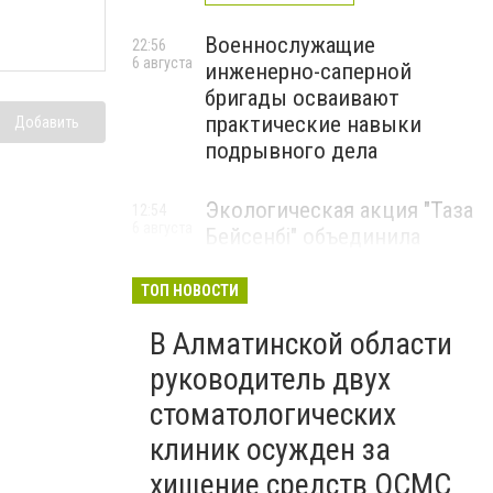
Военнослужащие
22:56
6 августа
инженерно-саперной
бригады осваивают
практические навыки
Добавить
подрывного дела
Экологическая акция "Таза
12:54
6 августа
Бейсенбі" объединила
свыше 22 тысяч жителей
Алматинской области
ТОП НОВОСТИ
ЭКОАКЦИЯ
В Алматинской области
руководитель двух
стоматологических
клиник осужден за
хищение средств ОСМС