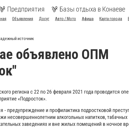
Предприятия
Базы отдыха в Конаеве
вная
Объявления
Досуг
Авто / Мото
Афиша
Карта города
адежный источник
гае объявлено ОПМ
ок"
кого региона с 22 по 26 февраля 2021 года проводится оп
риятие «Подросток».
ся - предупреждение и профилактика подростковой престу
жи несовершеннолетним алкогольных напитков, табачных и
кательных заведениях и вне жилых помещений в ночное вр