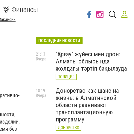
Финансы
Вакансии
ПОСЛЕДНИЕ НОВОСТИ
"Қорғау" жүйесі мен дрон:
21:13
Вчера
Алматы облысында
жолдағы тәртіп бақылауда
ПОЛИЦИЯ
Донорство как шанс на
18:19
еративно-
Вчера
жизнь: в Алматинской
области развивают
трансплантационную
пности,
программу
зделий,
ДОНОРСТВО
емя без