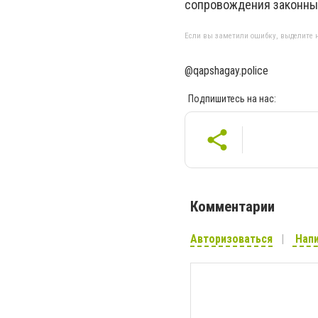
сопровождения законных
Если вы заметили ошибку, выделите н
@qapshagay.police
Подпишитесь на нас:
Комментарии
Авторизоваться
Напи