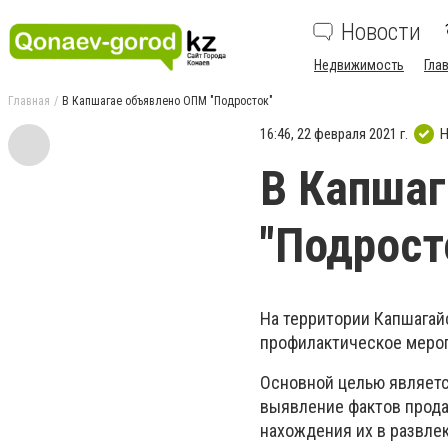
Новости
Недвижимость
Гла
Главная
В Капшагае объявлено ОПМ "Подросток"
16:46, 22 февраля 2021 г.
Н
В Капша
"Подрост
На территории Капшагайс
профилактическое мероп
Основной целью являет
выявление фактов прода
нахождения их в развле