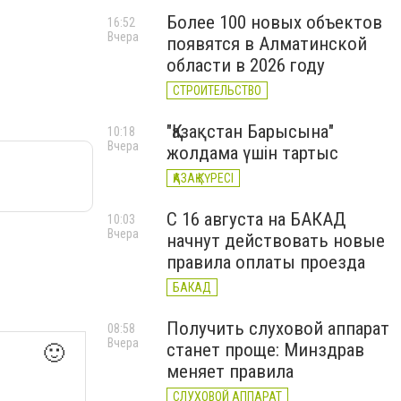
Более 100 новых объектов
16:52
Вчера
появятся в Алматинской
области в 2026 году
СТРОИТЕЛЬСТВО
"Қазақстан Барысына"
10:18
Вчера
жолдама үшін тартыс
ҚАЗАҚ КҮРЕСІ
С 16 августа на БАКАД
10:03
Вчера
начнут действовать новые
правила оплаты проезда
БАКАД
Получить слуховой аппарат
08:58
Вчера
станет проще: Минздрав
🙂
меняет правила
СЛУХОВОЙ АППАРАТ