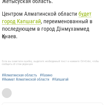
Жетысуская область.
Центром Алматинской области
будет
город Капшагай
, переименованный в
последующем в город Дінмұхаммед
Қонаев.
⠀
Если вы заметили ошибку, выделите необходимый текст и нажмите Ctrl+Enter, чтобы
сообщить об этом редакции
#Алматинская область
#Казино
#Акимат Алматинской области
#Капшагай