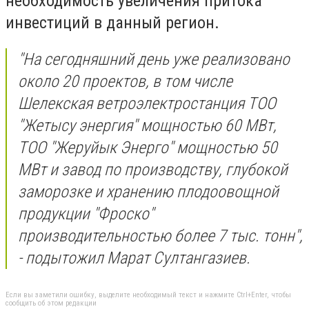
необходимость увеличения притока
инвестиций в данный регион.
"На сегодняшний день уже реализовано
около 20 проектов, в том числе
Шелекская ветроэлектростанция ТОО
"Жетысу энергия" мощностью 60 МВт,
ТОО "Жеруйык Энерго" мощностью 50
МВт и завод по производству, глубокой
заморозке и хранению плодоовощной
продукции "Фроско"
производительностью более 7 тыс. тонн",
- подытожил Марат Султангазиев.
Если вы заметили ошибку, выделите необходимый текст и нажмите Ctrl+Enter, чтобы
сообщить об этом редакции