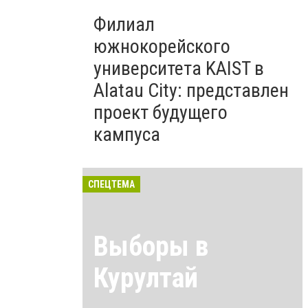
Филиал
южнокорейского
университета KAIST в
Alatau City: представлен
проект будущего
кампуса
СПЕЦТЕМА
Выборы в
Курултай