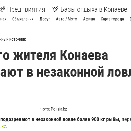
Предприятия
Базы отдыха в Конаеве
вная
Объявления
Досуг
Авто / Мото
Афиша
Карта города
жный источник
го жителя Конаева
ают в незаконной лов
Фото: Polisia.kz
подозревают в незаконной ловле более 900 кг рыбы,
пер
a.kz
.