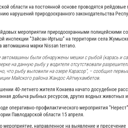
кой области на постоянной основе проводятся рейдовые
нию нарушений природоохранного законодательства Респ
рейдовых мероприятии природоохранными полицейскими с
й инспекции "Зайсан-Иртыш" на территории села Жумыск
 автомашина марки Nissan terrano.
не автомашины были обнаружены мешки с рыбой (карась и са
верке на данную рыбу у водителя отсутствовали разрешите
о, что рыбу выловили на озере Карасор", – сообщил первы
лиции Майского района Жандос Айтмухамбетов.
ошении 40-летнего жителя Конаева начато досудебное рас
онная добыча рыбных ресурсов, других водных животных и
оде оперативно-профилактического мероприятия "Нерест"
тории Павлодарской области 15 апреля.
то мероприятие, направленное на выявление и пресечение