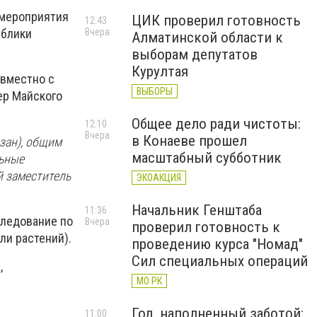
 мероприятия
ЦИК проверил готовность
12:43
Вчера
ублики
Алматинской области к
выборам депутатов
Курултая
овместно с
ВЫБОРЫ
ер Майского
Общее дело ради чистоты:
12:10
Вчера
в Конаеве прошел
зан), общим
масштабный субботник
льные
й заместитель
ЭКОАКЦИЯ
Начальник Генштаба
11:36
следование по
Вчера
проверил готовность к
ли растений
).
проведению курса "Номад"
Сил специальных операций
,
МО РК
Год, наполненный заботой:
11:00