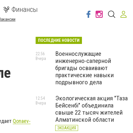
Финансы
Вакансии
ПОСЛЕДНИЕ НОВОСТИ
Военнослужащие
22:56
Вчера
инженерно-саперной
ле
бригады осваивают
практические навыки
подрывного дела
Экологическая акция "Таза
12:54
Вчера
Бейсенбі" объединила
свыше 22 тысяч жителей
Алматинской области
едает
Qonaev-
ЭКОАКЦИЯ