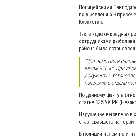
Полицейскими Павлодарс
по выявлению и пресече
Казахстан.
Так, в ходе очередных 
сотрудниками рыболовно
района была остановлена
"При осмотре, в сало
весом 916 кг. При про
документы. Установлен
начальника отдела по
По данному факту в отн
статье 335 УК РК (
Незак
Нарушение выявлено в х
стартовавшего на терри
В полиции напомнили, ч