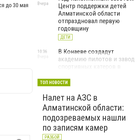
Вчера
ся до 30 мая
Центр поддержки детей
Алматинской области
отпраздновал первую
годовщину
ДЕТИ
В Конаеве создадут
10:36
Вчера
академию пилотов и завод
спортивных катеров в
рамках проекта Formula-1
H2O
ТОП НОВОСТИ
ЧЕМПИОНАТ FORMULA-1 H2O
Налет на АЗС в
В Алатау планируют
11:56
Алматинской области:
5 августа
реализовать пилотный
подозреваемых нашли
проект по производству
по записям камер
"зеленого" авиатоплива
НОВОСТИ КОМПАНИЙ
РАЗБОЙ