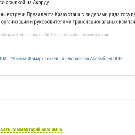
со ссылкой на Акорду.
ны встречи Президента Казахстана с лидерами ряда госуд
организаций и руководителями транснациональных компан
еобходимый текст и нажмите Ctrl+Enter, чтобы сообщить об этом редакции
США
#Касым-Жомарт Токаев
#Генеральная Ассамблея ООН
сать комментарий анонимно