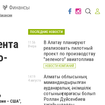
Финансы
Вакансии
ПОСЛЕДНИЕ НОВОСТИ
ента
В Алатау планируют
11:56
Вчера
реализовать пилотный
ю-
проект по производству
"зеленого" авиатоплива
НОВОСТИ КОМПАНИЙ
Алматы облысының
14:19
4 августа
мамандандырылған
ауданаралық әкімшілік
сотының төрағасы болып
и
Роллан Дүйсенбиев
зия – США",
тағайындалды