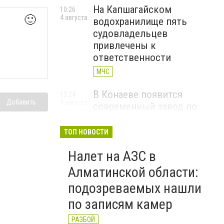
На Капшагайском
10:26
🙂
4 августа
водохранилище пять
судовладельцев
привлечены к
ответственности
МЧС
В Конаеве появится
13:24
Добавить
3 августа
современный завод по
переработке твердых
бытовых отходов
ТОП НОВОСТИ
КОНАЕВ
Налет на АЗС в
В Алматинской области
11:26
Алматинской области:
3 августа
руководитель двух
подозреваемых нашли
стоматологических клиник
по записям камер
осужден за хищение
средств ОСМС
РАЗБОЙ