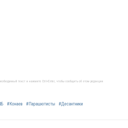
еобходимый текст и нажмите Ctrl+Enter, чтобы сообщить об этом редакции
ШБ
#Конаев
#Парашютисты
#Десантники