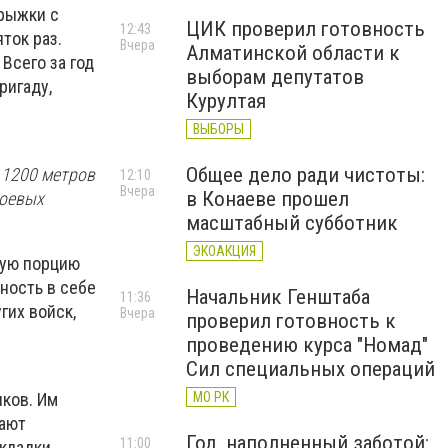
прыжки с
ЦИК проверил готовность
12:43
ток раз.
Вчера
Алматинской области к
Всего за год
выборам депутатов
ригаду,
Курултая
ВЫБОРЫ
Общее дело ради чистоты:
 1200 метров
12:10
Вчера
в Конаеве прошел
боевых
масштабный субботник
ЭКОАКЦИЯ
вую порцию
ность в себе
Начальник Генштаба
11:36
гих войск,
Вчера
проверил готовность к
проведению курса "Номад"
Сил специальных операций
ков. Им
МО РК
чают
Год, наполненный заботой:
11:00
укладки