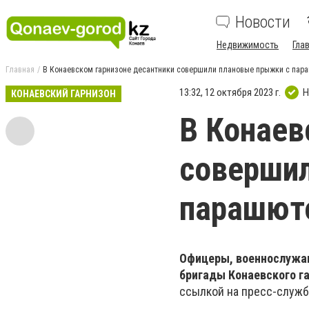
Новости
Недвижимость
Гла
Главная
В Конаевском гарнизоне десантники совершили плановые прыжки с пар
13:32, 12 октября 2023 г.
Н
КОНАЕВСКИЙ ГАРНИЗОН
В Конаев
соверши
парашют
Офицеры, военнослужа
бригады Конаевского г
ссылкой на пресс-служб