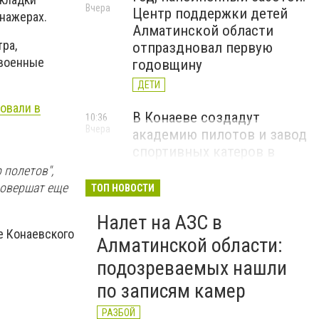
Вчера
Центр поддержки детей
нажерах.
Алматинской области
ра,
отпраздновал первую
 военные
годовщину
ДЕТИ
овали в
В Конаеве создадут
10:36
Вчера
академию пилотов и завод
спортивных катеров в
рамках проекта Formula-1
 полетов",
H2O
совершат еще
ТОП НОВОСТИ
ЧЕМПИОНАТ FORMULA-1 H2O
Налет на АЗС в
е Конаевского
В Алатау планируют
11:56
Алматинской области:
5 августа
реализовать пилотный
подозреваемых нашли
проект по производству
по записям камер
"зеленого" авиатоплива
НОВОСТИ КОМПАНИЙ
РАЗБОЙ