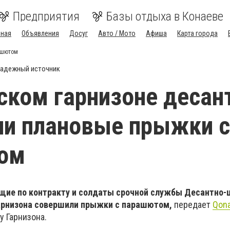
Предприятия
Базы отдыха в Конаеве
вная
Объявления
Досуг
Авто / Мото
Афиша
Карта города
ашютом
адежный источник
ском гарнизоне десан
ли плановые прыжки с
ом
щие по контракту и солдаты срочной службы Десантно
арнизона совершили прыжки с парашютом,
передает
Qon
у Гарнизона.