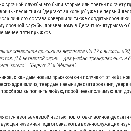
х срочной службы это были вторые или третьи по счету 
воины-десантники "дергают за кольцо" уже не первый деся
сла личного состава совершили также солдаты-срочники. 
у срочной службы, призванному в Десантно-штурмовую б
е менее пяти прыжков.
ащих совершили прыжки из вертолета Ми-17 с высоты 800,
ютов: Д-6 четвертой серии – для учебно-тренировочных и 
а "крыло" - "Беркут-2" и "Мальва".
ников, с каждым новым прыжком они получают от неба но
ового адреналина, твердые навыки десантирования, уверен
, способном выполнить любую, порой невыполнимую для дру
ляются неотъемлемой частью подготовки воинов-десантни
вующая наземная подготовка, когда военнослужащие изу
ехнические характеристики парашютной системы, порядок 