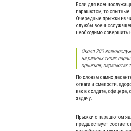
Если для военнослужащи
парашютом, то опытные 
Очередные прыжки из чи
службы военнослужащем
необходимо совершить н
Около 200 военнослуж
на разных типах параш
прыжков, парашютах тип
По словам самих десант
отваги и смелости, здор
как в солдате, офицере
задачу.
Прыжки с парашютом яв
предшествует соответст
устройство и тактико-т