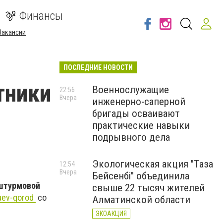
Финансы
Вакансии
ПОСЛЕДНИЕ НОВОСТИ
тники
Военнослужащие
22:56
Вчера
инженерно-саперной
бригады осваивают
практические навыки
подрывного дела
Экологическая акция "Таза
12:54
Вчера
Бейсенбі" объединила
-штурмовой
свыше 22 тысяч жителей
aev-gorod
со
Алматинской области
ЭКОАКЦИЯ