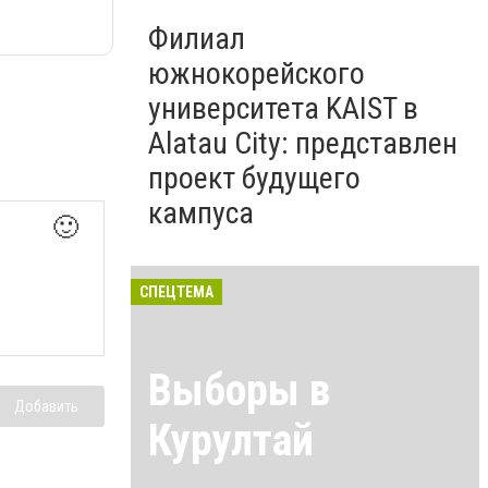
Филиал
южнокорейского
университета KAIST в
Alatau City: представлен
проект будущего
кампуса
🙂
СПЕЦТЕМА
Выборы в
Добавить
Курултай