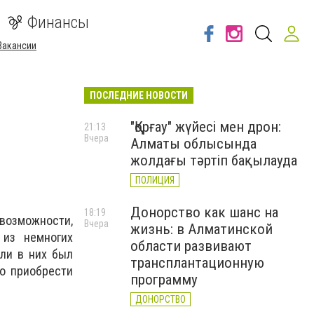
Финансы
Вакансии
ПОСЛЕДНИЕ НОВОСТИ
"Қорғау" жүйесі мен дрон:
21:13
Вчера
Алматы облысында
жолдағы тәртіп бақылауда
ПОЛИЦИЯ
Донорство как шанс на
18:19
 возможности,
Вчера
жизнь: в Алматинской
из немногих
области развивают
сли в них был
трансплантационную
о приобрести
программу
ДОНОРСТВО