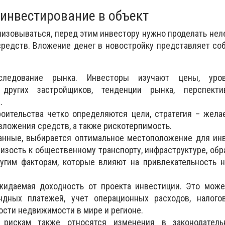
 инвестирование в объект
лизовываться, перед этим инвестору нужно проделать нел
средств. Вложение денег в новостройку представляет со
следование рынка. Инвесторы изучают цены, уров
других застройщиков, тенденции рынка, перспекти
.
оительства четко определяются цели, стратегия – жел
вложения средств, а также рискотерпимость.
анные, выбирается оптимальное местоположение для ин
лизость к общественному транспорту, инфраструктуре, об
угим факторам, которые влияют на привлекательность 
жидаемая доходность от проекта инвестиции. Это може
ндных платежей, учет операционных расходов, налого
ости недвижимости в мире и регионе.
 рискам также относятся изменения в законодатель