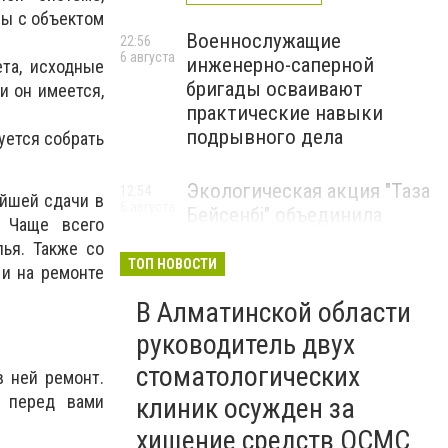
ы с объектом
Военнослужащие
22:56
6 августа
инженерно-саперной
та, исходные
бригады осваивают
и он имеется,
практические навыки
подрывного дела
уется собрать
Экологическая акция "Таза
12:54
ейшей сдачи в
6 августа
Бейсенбі" объединила
. Чаще всего
свыше 22 тысяч жителей
ья. Также со
Алматинской области
ТОП НОВОСТИ
 и на ремонте
ЭКОАКЦИЯ
В Алматинской области
руководитель двух
стоматологических
в ней ремонт.
о перед вами
клиник осужден за
хищение средств ОСМС