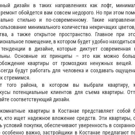
ный дизайн в таких направлениях как лофт, минимали
, ремонт обойдется вам совсем недорого. Но при этом по
ально стильно и по-современному. Такие направлен
ользование минимального количества некричащих цветов,
тва, а также открытое пространство. Главное при эт
иональное помещение, в котором будет удобно находиться
 тенденции в дизайне, которые диктует современная к
альны. Основные их принципы – это как можно боль
вобождение квартиры от громоздких ненужных вещей.
всегда будут работать для человека и создавать ощущен
ак стремимся.
т того района, в котором вы выбрали квартиру, 
вкусы потенциальные клиентов для съема квартиры. Отт
дайте соответствующий дизайн.
окомнатные квартиры в Костанае представляет собой 
х, кто ищет надежное вложение средств. Эти квартиры,
ть условий покупки, обеспечивают уверенность в сохранн
о особенно важно, застройщики в Костанае предлагают 