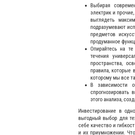
Выбирая современ
электрик и прочие
выглядеть максим
подразумевают исп
предметов искусс
продуманное функц
Опирайтесь на те
течения универс
пространства, ос
правила, которые 
которому мы все т
В зависимости о
спрогнозировать 
этого анализа, соз
Инвестирование в одн
выгодный выбор для те
себе качество и гибкос
и их приумножении. Чт