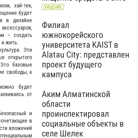
зм, хай-тек,
ХИЩЕНИЕ
мещение будет
ия в дизайне
Филиал
 аксессуаров,
южнокорейского
ом – создать
 и жить.
университета KAIST в
ультура. Эти
Alatau City: представлен
ше открытого
проект будущего
 Это базовые
ие свободы, к
кампуса
можно будет
Аким Алматинской
алкиваясь от
области
проинспектировал
безопасный и
 сочетающие в
социальные объекты в
ости вложений
селе Шелек
потенциальным