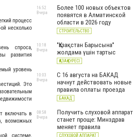
Более 100 новых объектов
16:52
Вчера
появятся в Алматинской
егкий процесс
области в 2026 году
бой несколько
СТРОИТЕЛЬСТВО
"Қазақстан Барысына"
10:18
ень спроса,
Вчера
жолдама үшін тартыс
вы развития
ҚАЗАҚ КҮРЕСІ
аемый уровень
С 16 августа на БАКАД
10:03
Вчера
начнут действовать новые
вестиций. Это
правила оплаты проезда
разовательным
недвижимости
БАКАД
Получить слуховой аппарат
08:58
т включать в
Вчера
станет проще: Минздрав
в, возможных
меняет правила
ной системе,
СЛУХОВОЙ АППАРАТ