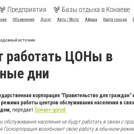
Предприятия
Базы отдыха в Конаеве
вная
Объявления
Досуг
Авто / Мото
Афиша
Карта города
адежный источник
т работать ЦОНы в
ные дни
ударственная корпорация "Правительство для граждан"
 режима работы центров обслуживания населения в связ
дом,
передает
Qonaev-gorod.
ры обслуживания населения не будут работать в связи с пр
ря Госкорпорация возобновит свою работу в обычном режим