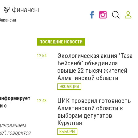
Финансы
Вакансии
ПОСЛЕДНИЕ НОВОСТИ
Экологическая акция "Таза
12:54
Бейсенбі" объединила
свыше 22 тысяч жителей
Алматинской области
ЭКОАКЦИЯ
 информирует
ЦИК проверил готовность
12:43
и с
Алматинской области к
выборам депутатов
Курултая
азднованием
ВЫБОРЫ
е", говорится