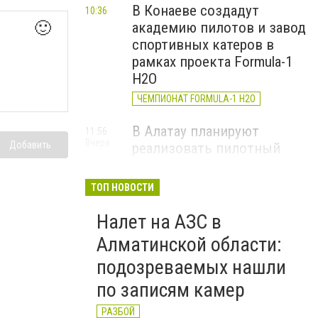
В Конаеве создадут
10:36
🙂
академию пилотов и завод
спортивных катеров в
рамках проекта Formula-1
H2O
ЧЕМПИОНАТ FORMULA-1 H2O
В Алатау планируют
11:56
Вчера
Добавить
реализовать пилотный
проект по производству
"зеленого" авиатоплива
ТОП НОВОСТИ
НОВОСТИ КОМПАНИЙ
Налет на АЗС в
Алматы облысының
14:19
Алматинской области:
4 августа
мамандандырылған
подозреваемых нашли
ауданаралық әкімшілік
сотының төрағасы болып
по записям камер
Роллан Дүйсенбиев
РАЗБОЙ