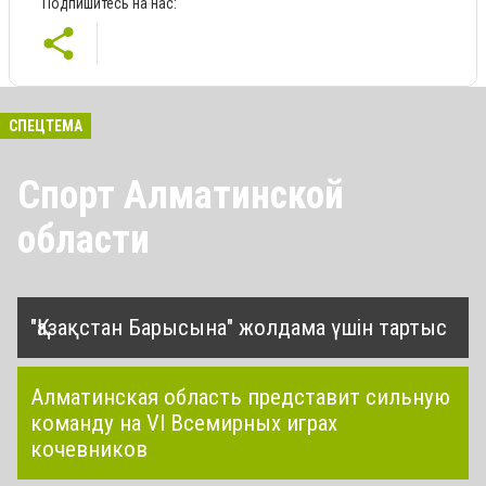
Подпишитесь на нас:
СПЕЦТЕМА
Спорт Алматинской
области
"Қазақстан Барысына" жолдама үшін тартыс
Алматинская область представит сильную
команду на VI Всемирных играх
кочевников