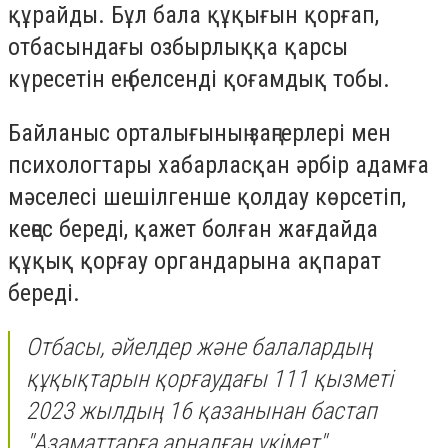
құрайды. Бұл бала құқығын қорғап,
отбасындағы озбырлыққа қарсы
күресетін ең белсенді қоғамдық тобы.
Байланыс орталығының заңгерлері мен
психологтары хабарласқан әрбір адамға
мәселесі шешілгенше қолдау көрсетіп,
кеңес береді, қажет болған жағдайда
құқық қорғау органдарына ақпарат
береді.
Отбасы, әйелдер және балалардың
құқықтарын қорғаудағы 111 қызметі
2023 жылдың 16 қазанынан бастап
"Азаматтарға арналған үкімет"