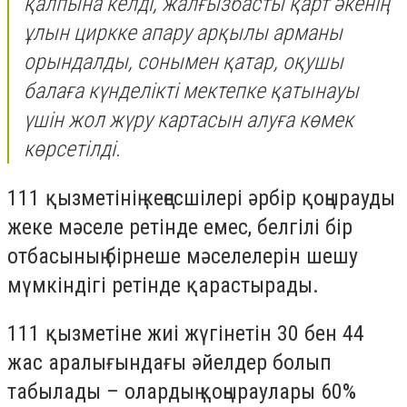
қалпына келді, жалғызбасты қарт әкенің
ұлын циркке апару арқылы арманы
орындалды, сонымен қатар, оқушы
балаға күнделікті мектепке қатынауы
үшін жол жүру картасын алуға көмек
көрсетілді.
111 қызметінің кеңесшілері әрбір қоңырауды
жеке мәселе ретінде емес, белгілі бір
отбасының бірнеше мәселелерін шешу
мүмкіндігі ретінде қарастырады.
111 қызметіне жиі жүгінетін 30 бен 44
жас аралығындағы әйелдер болып
табылады – олардың қоңыраулары 60%