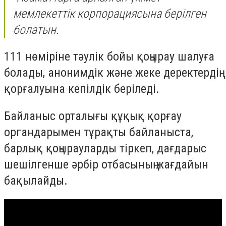
мемлекеттік корпорациясына берілген
болатын.
111 нөміріне тәулік бойы қоңырау шалуға
болады, анонимдік және жеке деректердің
қорғалуына кепілдік беріледі.
Байланыс орталығы құқық қорғау
органдарымен тұрақты байланыста,
барлық қоңырауларды тіркеп, дағдарыс
шешілгенше әрбір отбасының жағдайын
бақылайды.