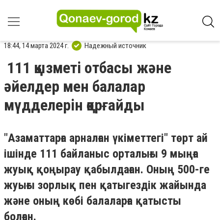
18:44, 14 марта 2024 г.
Надежный источник
111 қызметі отбасы және
әйелдер мен балалар
мүдделерін қорғайды
"Азаматтарға арналған үкіметтегі" төрт ай
ішінде 111 байланыс орталығы 9 мыңға
жуық қоңырау қабылдаған. Оның 500-ге
жуығы зорлық пен қатыгездік жайында
және оның көбі балаларға қатысты
болған.