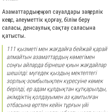
Азаматтардың ең көп сауалдары заңгерлік
кеңес, әлеуметтік қорғау, білім беру
саласы, денсаулық сақтау саласына
қатысты.
111 қызметі мен жағдайға бейжай қарай
алмайтын азаматтардың көмегімен
соңғы айларда бірнеше қиын жағдайлар
шешілді: мүгедек қыздың мектептегі
зорлық-зомбылықпен күресуіне көмек
берілді, ер адам құлдықтан құтқарылды,
әкімдіктің қолдауымен аз қамтылған
отбасына өрттен кейін тұрғын үйі