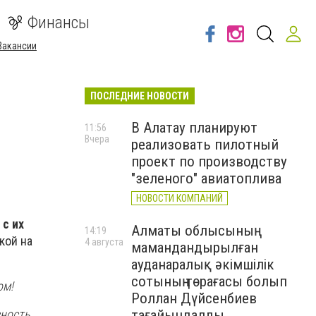
Финансы
Вакансии
ПОСЛЕДНИЕ НОВОСТИ
В Алатау планируют
11:56
Вчера
реализовать пилотный
проект по производству
"зеленого" авиатоплива
НОВОСТИ КОМПАНИЙ
с их
Алматы облысының
14:19
кой на
4 августа
мамандандырылған
ауданаралық әкімшілік
сотының төрағасы болып
ом!
Роллан Дүйсенбиев
тағайындалды
сность