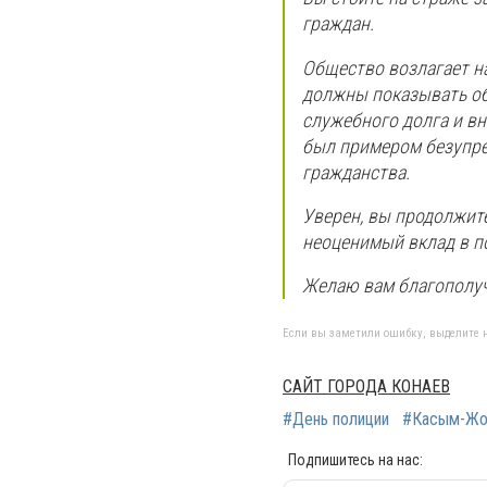
граждан.
Общество возлагает н
должны показывать об
служебного долга и в
был примером безупре
гражданства.
Уверен, вы продолжите
неоценимый вклад в п
Желаю вам благополуч
Если вы заметили ошибку, выделите н
САЙТ ГОРОДА КОНАЕВ
#День полиции
#Касым-Жо
Подпишитесь на нас: