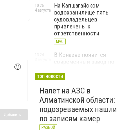
На Капшагайском
10:26
4 августа
водохранилище пять
судовладельцев
привлечены к
ответственности
МЧС
В Конаеве появится
13:24
3 августа
современный завод по
🙂
переработке твердых
бытовых отходов
ТОП НОВОСТИ
КОНАЕВ
Налет на АЗС в
В Алматинской области
11:26
Алматинской области:
3 августа
руководитель двух
подозреваемых нашли
стоматологических клиник
Добавить
по записям камер
осужден за хищение
средств ОСМС
РАЗБОЙ