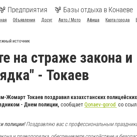
Предприятия
Базы отдыха в Конаеве
вная
Объявления
Досуг
Авто / Мото
Афиша
Карта города
ежный источник
те на страже закона и
ядка" - Токаев
ым-Жомарт Токаев поздравил казахстанских полицейских 
дником - Днем полиции,
сообщает
Qonaev-gorod
со ссыл
и полиции!
Поздравляю вас с профессиональным праздник
акона и правопорядка, обеспечиваете спокойствие и безопа