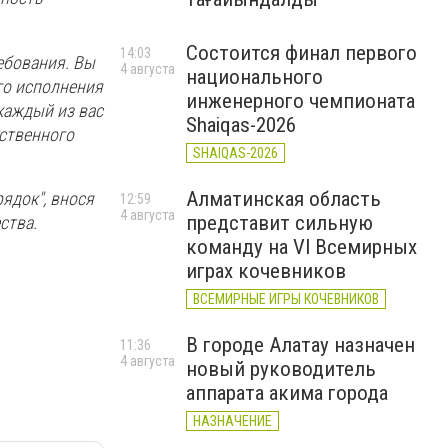
Состоится финал первого
14:03
ебования. Вы
4 августа
национального
го исполнения
инженерного чемпионата
каждый из вас
Shaiqas-2026
тственного
SHAIQAS-2026
Алматинская область
ядок", внося
12:59
4 августа
представит сильную
ства.
команду на VI Всемирных
играх кочевников
ВСЕМИРНЫЕ ИГРЫ КОЧЕВНИКОВ
В городе Алатау назначен
11:36
4 августа
новый руководитель
аппарата акима города
НАЗНАЧЕНИЕ