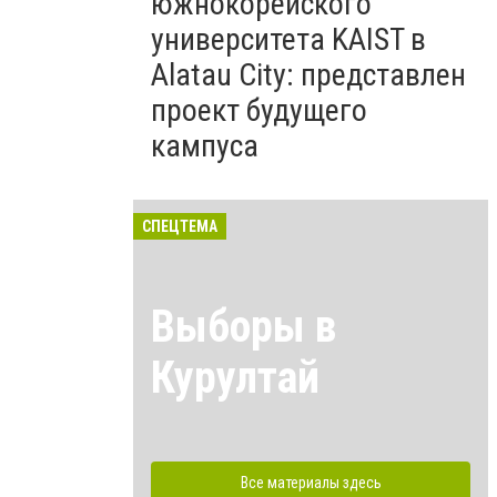
южнокорейского
университета KAIST в
Alatau City: представлен
проект будущего
кампуса
СПЕЦТЕМА
Выборы в
Курултай
Все материалы здесь