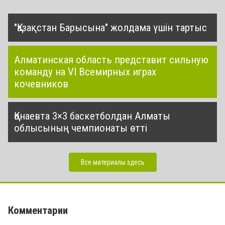
"Қазақстан Барысына" жолдама үшін тартыс
Алматинская область представит сильную
команду на VI Всемирных играх
кочевников
Қонаевта 3×3 баскетболдан Алматы
облысының чемпионаты өтті
Все материалы здесь
Комментарии