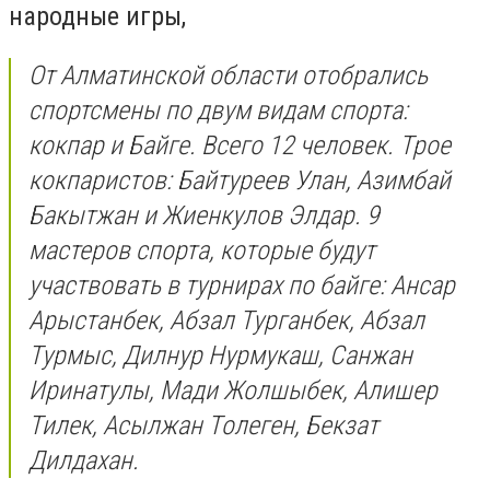
народные игры,
От Алматинской области отобрались
спортсмены по двум видам спорта:
кокпар и Байге. Всего 12 человек. Трое
кокпаристов: Байтуреев Улан, Азимбай
Бакытжан и Жиенкулов Элдар. 9
мастеров спорта, которые будут
участвовать в турнирах по байге: Ансар
Арыстанбек, Абзал Турганбек, Абзал
Турмыс, Дилнур Нурмукаш, Санжан
Иринатулы, Мади Жолшыбек, Алишер
Тилек, Асылжан Толеген, Бекзат
Дилдахан.