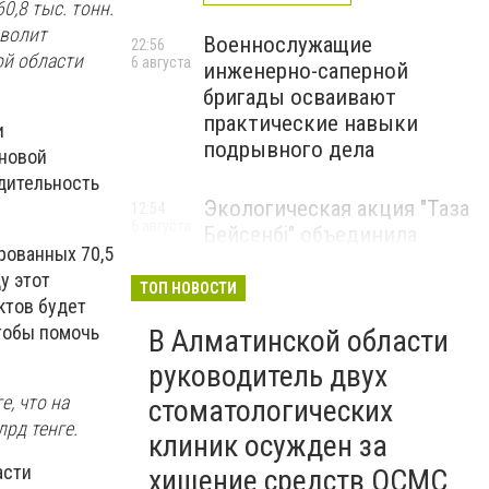
0,8 тыс. тонн.
зволит
Военнослужащие
22:56
ой области
6 августа
инженерно-саперной
бригады осваивают
практические навыки
и
подрывного дела
 новой
дительность
Экологическая акция "Таза
12:54
6 августа
Бейсенбі" объединила
рованных 70,5
свыше 22 тысяч жителей
у этот
Алматинской области
ТОП НОВОСТИ
ктов будет
ЭКОАКЦИЯ
тобы помочь
В Алматинской области
руководитель двух
е, что на
стоматологических
рд тенге.
клиник осужден за
асти
хищение средств ОСМС