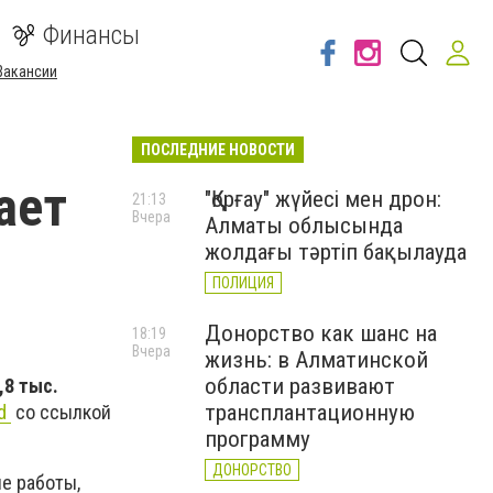
Финансы
Вакансии
ПОСЛЕДНИЕ НОВОСТИ
ает
"Қорғау" жүйесі мен дрон:
21:13
Вчера
Алматы облысында
жолдағы тәртіп бақылауда
ПОЛИЦИЯ
Донорство как шанс на
18:19
Вчера
жизнь: в Алматинской
области развивают
,8 тыс.
трансплантационную
od
со ссылкой
программу
ДОНОРСТВО
е работы,