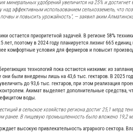
ия минеральных удобрений увеличится на 25% и достигнет 6
 над эффективным использованием сельхозземель, что по
 почвы и повысить урожайность", — заявил аким Алматинск
ики остается приоритетной задачей. В регионе 58% техник
5 лет, поэтому в 2024 году планируется лизинг 665 единиц
олее комфортные условия для фермеров и повысит произво
ерегающих технологий пока остаются низкими: из заплани
у они были внедрены лишь на 43,6 тыс. гектаров. В 2025 год
увеличить до 93,6 тыс. гектаров, при этом реализация прое
 контролем. Акимат выделяет дополнительные средства, ч
дефицитом воды.
естиций в сельское хозяйство региона достиг 25,1 млрд тенг
дом ранее. В пищевую промышленность было вложено 19,2 мл
рждает высокую привлекательность аграрного сектора. Вл