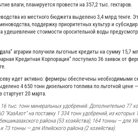
тие влаги, планируется провести на 357,2 тыс. гектаров.
водства из местного бюджета выделено 3,4 млрд тенге. Э
еменоводства, поддержку приоритетных культур и субсиди
 на удешевление стоимости оросительной воды предусмотр
 дала" аграрии получили льготные кредиты на сумму 15,7 мл
рарная Кредитная Корпорация" поступило 36 заявок от фе
ге.
 севу идет активно: фермеры обеспечены необходимыми с
делено 4 650 тонн дизельного топлива по льготной цене — 
з стартует 20 марта.
 16 тыс. тонн минеральных удобрений. Дополнительно 77 х
О "КазАзот" на поставку 1 334 тонн удобрений, из которых 
екшиказахского района (53 хозяйства), 164 тонны — для Уй
 и 73 тонны — для Илийского района (2 хозяйства).