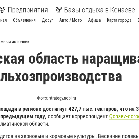
Предприятия
Базы отдыха в Конаеве
вная
Объявления
Досуг
Авто / Мото
Афиша
Карта города
жный источник
кая область наращив
льхозпроизводства
Фото: strategy.nobl.ru
ощади в регионе достигнут 427,7 тыс. гектаров, что на 3
в предыдущем году,
сообщает корреспондент
Qonaev-gor
Алматинской области.
дится на зерновые и кормовые культуры. Весенние полевы