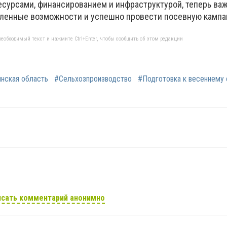
сурсами, финансированием и инфраструктурой, теперь ва
вленные возможности и успешно провести посевную кампа
еобходимый текст и нажмите Ctrl+Enter, чтобы сообщить об этом редакции
нская область
#Сельхозпроизводство
#Подготовка к весеннему 
сать комментарий анонимно