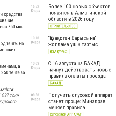
Более 100 новых объектов
16:52
Вчера
появятся в Алматинской
ти средства
области в 2026 году
рование
ено 750 млн
СТРОИТЕЛЬСТВО
"Қазақстан Барысына"
10:18
Вчера
рд тенге. На
жолдама үшін тартыс
рмерских
ҚАЗАҚ КҮРЕСІ
С 16 августа на БАКАД
10:03
еменами, а
Вчера
начнут действовать новые
250 тенге за
правила оплаты проезда
БАКАД
озяйств
Получить слуховой аппарат
1 097 тонн
08:58
Вчера
станет проще: Минздрав
гурского
меняет правила
СЛУХОВОЙ АППАРАТ