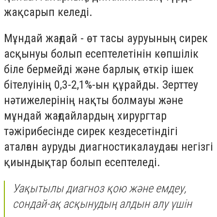
жақсарып келеді.
Мұндай жағдай - өт тасы ауруының сирек
асқынуы болып есептелетінін көпшілік
біле бермейді және барлық өткір ішек
бітелуінің 0,3-2,1%-ын құрайды. Зерттеу
нәтижелерінің нақты болмауы және
мұндай жағдайлардың хирургтар
тәжірибесінде сирек кездесетіндігі
аталған ауруды диагностикалаудағы негізгі
қиындықтар болып есептеледі.
Уақытылы диагноз қою және емдеу,
сондай-ақ асқынудың алдын алу үшін