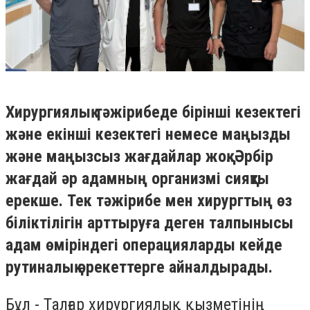
Хирургиялық тәжірибеде бірінші кезектегі
және екінші кезектегі немесе маңызды
және маңызсыз жағдайлар жоқ. Әрбір
жағдай әр адамның организмі сияқты
ерекше. Тек тәжірибе мен хирургтың өз
біліктілігін арттыруға деген талпынысы
адам өміріндегі операцияларды кейде
рутиналық әрекеттерге айналдырады.
Бұл - Талғар хирургиялық қызметінің