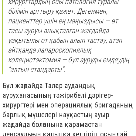
хирургтардың осы патология туралы
білімін арттыру қажет. Дегенмен,
пациенттер үшін ең маңыздысы — өт
тасы ауруы анықталған жағдайда
уақытылы өт қабын алып тастау, атап
айтқанда лапароскопиялық
холецистэктомия — бұл ауруды емдеудің
"алтын стандарты".
Бұл жағдайда Талғар аудандық
ауруханасының тәжірибелі дәрігер-
хирургтері мен операциялық бригаданың
барлық мүшелері науқастың ауыр
жағдайда болғанына қарамастан
денсаулығын қалыпқа келтіріп, осындай