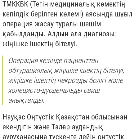
ТМККБК (Тегін медициналық көмектің
кепілдік берілген көлемі) аясында шұғыл
операция жасау туралы шешім
қабылданды. Алдын ала диагнозы:
жіңішке ішектің бітелуі.
Операция кезінде пациенттен
обтурациялық жіңішке ішектің бітелуі,
жіңішке ішектің некрозды бөлігі және
холецисто-дуоденальды свищ
анықталды.
Науқас Оңтүстік Қазақстан облысынан
екендігін және Талғар аудандық
ауруханасына түскенге дейін оңтүстік