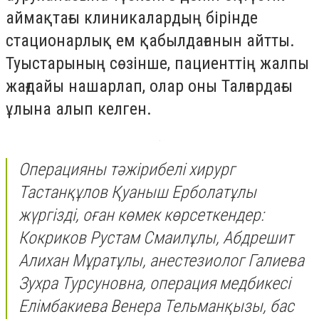
аймақтағы клиникалардың бірінде
стационарлық ем қабылдағанын айтты.
Туыстарының сөзінше, пациенттің жалпы
жағдайы нашарлап, олар оны Талғардағы
ұлына алып келген.
Операцияны тәжірибелі хирург
Тастанқұлов Қуаныш Ерболатұлы
жүргізді, оған көмек көрсеткендер:
Кокриков Рустам Смаилұлы, Абдрешит
Алихан Мұратұлы, анестезиолог Галиева
Зухра Турсуновна, операция медбикесі
Елімбакиева Венера Тельманқызы, бас