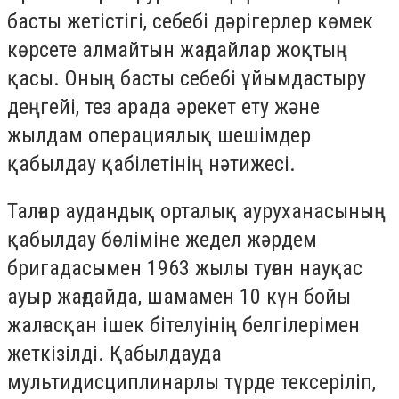
басты жетістігі, себебі дәрігерлер көмек
көрсете алмайтын жағдайлар жоқтың
қасы. Оның басты себебі ұйымдастыру
деңгейі, тез арада әрекет ету және
жылдам операциялық шешімдер
қабылдау қабілетінің нәтижесі.
Талғар аудандық орталық ауруханасының
қабылдау бөліміне жедел жәрдем
бригадасымен 1963 жылы туған науқас
ауыр жағдайда, шамамен 10 күн бойы
жалғасқан ішек бітелуінің белгілерімен
жеткізілді. Қабылдауда
мультидисциплинарлы түрде тексеріліп,