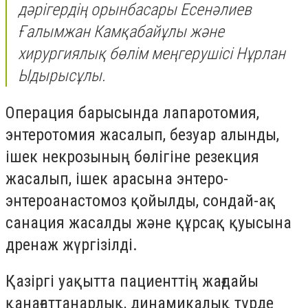
дәрігердің орынбасары Есенәлиев
Ғалымжан Камқабайұлы және
хирургиялық бөлім меңгерушісі Нұрлан
Ыдырысұлы.
Операция барысында лапаротомия,
энтеротомия жасалып, безуар алынды,
ішек некрозының бөлігіне резекция
жасалып, ішек арасына энтеро-
энтероанастомоз қойылды, сондай-ақ
санация жасалды және құрсақ қуысына
дренаж жүргізілді.
Қазіргі уақытта пациенттің жағдайы
қанағаттанарлық, динамикалық түрде