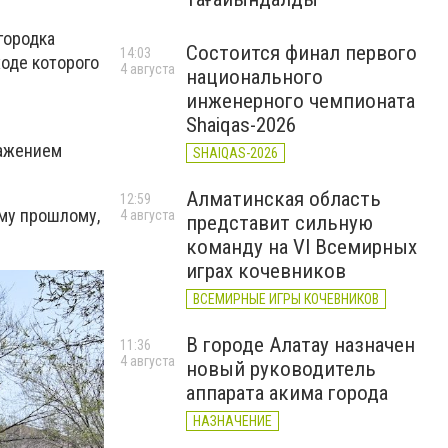
городка
Состоится финал первого
14:03
ходе которого
4 августа
национального
инженерного чемпионата
Shaiqas-2026
ражением
SHAIQAS-2026
Алматинская область
12:59
му прошлому,
4 августа
представит сильную
команду на VI Всемирных
играх кочевников
ВСЕМИРНЫЕ ИГРЫ КОЧЕВНИКОВ
В городе Алатау назначен
11:36
4 августа
новый руководитель
аппарата акима города
НАЗНАЧЕНИЕ