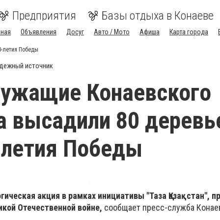
Предприятия
Базы отдыха в Конаеве
вная
Объявления
Досуг
Авто / Мото
Афиша
Карта города
0-летия Победы
дежный источник
лужащие Конаевского
а высадили 80 деревь
-летия Победы
гическая акция в рамках инициативы "Таза Қазақстан", п
икой Отечественной войне,
сообщает пресс-служба Конае