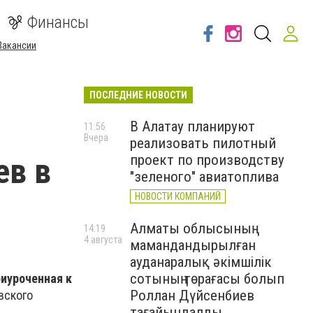
Финансы
Вакансии
ПОСЛЕДНИЕ НОВОСТИ
В Алатау планируют
11:56
Вчера
реализовать пилотный
ев в
проект по производству
"зеленого" авиатоплива
НОВОСТИ КОМПАНИЙ
Алматы облысының
14:19
4 августа
мамандандырылған
ауданаралық әкімшілік
сотының төрағасы болып
риуроченная к
Роллан Дүйсенбиев
вского
тағайындалды