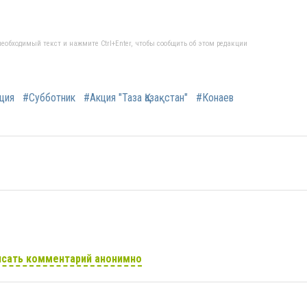
еобходимый текст и нажмите Ctrl+Enter, чтобы сообщить об этом редакции
ция
#Субботник
#Акция "Таза Қазақстан"
#Конаев
сать комментарий анонимно