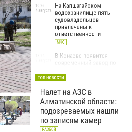
На Капшагайском
10:26
4 августа
водохранилище пять
судовладельцев
привлечены к
ответственности
МЧС
В Конаеве появится
13:24
3 августа
современный завод по
переработке твердых
бытовых отходов
ТОП НОВОСТИ
КОНАЕВ
Налет на АЗС в
В Алматинской области
11:26
Алматинской области:
3 августа
руководитель двух
подозреваемых нашли
стоматологических клиник
по записям камер
осужден за хищение
средств ОСМС
РАЗБОЙ