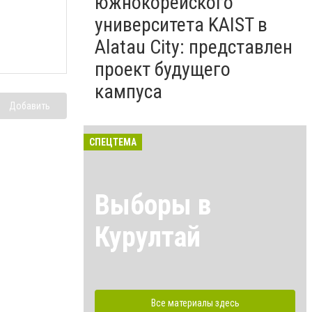
южнокорейского
университета KAIST в
Alatau City: представлен
проект будущего
кампуса
Добавить
СПЕЦТЕМА
Выборы в
Курултай
Все материалы здесь