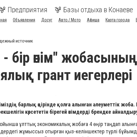
Предприятия
Базы отдыха в Конаеве
вная
Объявления
Досуг
Авто / Мото
Афиша
Карта города
дежный источник
 - бір өнім" жобасыны
ялық грант иегерлері
 еліміздің барлық өңірінде қолға алынған әлеуметтік жоба.
кшелігін көрсететін бірегей өнімдерді брендке айналдыру
бойынша ұлттық экономикалық жобаға 4 өңір таңдап алынғ
дердегі жұмыссыз отырған қыз-келіншектер түрлі бұйымда