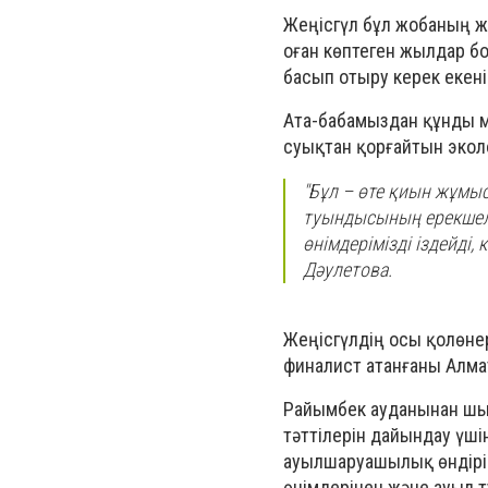
Жеңісгүл бұл жобаның же
оған көптеген жылдар бо
басып отыру керек екені
Ата-бабамыздан құнды мұ
суықтан қорғайтын экол
"Бұл – өте қиын жұмыс
туындысының ерекшелі
өнімдерімізді іздейді,
Дәулетова.
Жеңісгүлдің осы қолөнер
финалист атанғаны Алма
Райымбек ауданынан шық
тәттілерін дайындау үші
ауылшаруашылық өндіріст
өнімдерінен және ауыл 