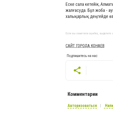
Еске сала кетейік, Алма
жалғасуда. Бұл жоба - а
халықарлық деңгейде өз
Если вы заметили ошибку, выделите н
САЙТ ГОРОДА КОНАЕВ
Подпишитесь на нас:
Комментарии
Авторизоваться
Напи