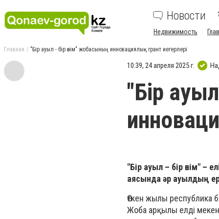
Новости
Недвижимость
Гла
Главная
"Бір ауыл - бір өнім" жобасының инновациялық грант иегерлері
10:39, 24 апреля 2025 г.
На
"Бір ауыл
инноваци
"Бір ауыл – бір өнім" –
аясында әр ауылдың ере
Өткен жылы республика 
Жоба арқылы елді мекен