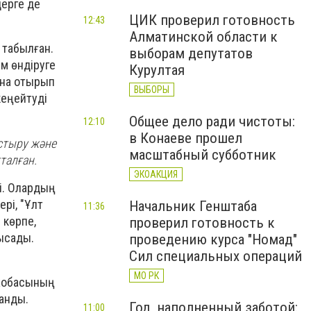
дерге де
ЦИК проверил готовность
12:43
Алматинской области к
 табылған.
выборам депутатов
ім өндіруге
Курултая
ана отырып
ВЫБОРЫ
кеңейтуді
Общее дело ради чистоты:
12:10
в Конаеве прошел
астыру және
масштабный субботник
талған.
ЭКОАКЦИЯ
і. Олардың
рі, "Ұлт
Начальник Генштаба
11:36
 көрпе,
проверил готовность к
лысады.
проведению курса "Номад"
Сил специальных операций
МО РК
 жобасының
анды.
Год, наполненный заботой:
11:00