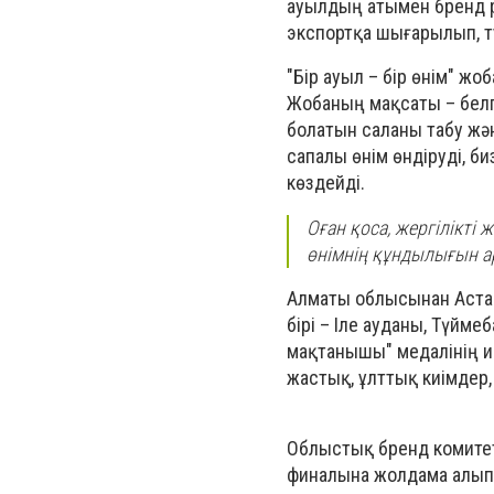
ауылдың атымен бренд ре
экспортқа шығарылып, т
"Бір ауыл – бір өнім" ж
Жобаның мақсаты – белгі
болатын саланы табу жән
сапалы өнім өндіруді, би
көздейді.
Оған қоса, жергілікті
өнімнің құндылығын а
Алматы облысынан Астана
бірі – Іле ауданы, Түйм
мақтанышы" медалінің ие
жастық, ұлттық киімдер,
Облыстық бренд комитет
финалына жолдама алып,