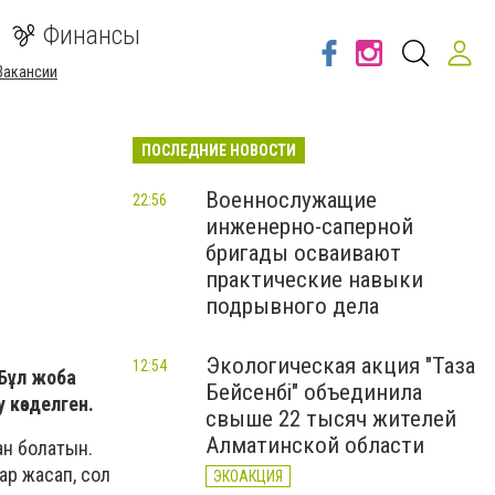
Финансы
Вакансии
ПОСЛЕДНИЕ НОВОСТИ
ң
Военнослужащие
22:56
инженерно-саперной
бригады осваивают
практические навыки
подрывного дела
Экологическая акция "Таза
12:54
 Бұл жоба
Бейсенбі" объединила
 көзделген.
свыше 22 тысяч жителей
Алматинской области
ан болатын.
р жасап, сол
ЭКОАКЦИЯ