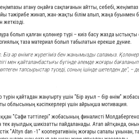
ңімпазы атану оңайға сақпағанын айтты, себебі, жеңімпаз
йы тәжірибе жинап, жан-жақты білім алып, жаңа буынмен б
н жеткізді.
ра болып қалған қолөнер түрі – киіз басу жазда ыстықты 
огиялық таза материал болып табылатын ерекше дүние.
. Біз әр өнімге жүрегіміз бен жанымызды саламыз. Қолөнер
гі мен қайталанбастығы бүгінде әлемде жоғары бағаланып 
 көптеген тапсырыстар түседі, соның ішінде шетелден де", – д
 түрін қайтадан жаңғырту үшін "Бір ауыл – бір өнім" жоба
ты облысының кәсіпкерлері үшін айрықша мотивация.
қан "Сафи тәттілері" жобасының финалисті Молдабергено
н тек ауылдық шикізатты пайдаланады. Атап айтқанда, оның
ік "Altyn dan -1" кооперативінің жоғары сапалы ұнынан, т
тұрғындарынан сатып алынған жұмыртқадан жасалады.