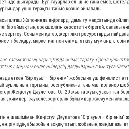
тінде шығарады. Бұл тауарлар ел ішіне ғана емес, шетел
ұрғындар үшін тұрақты табыс көзіне айналады.
обасы алғаш Жапонияда өңірлерді дамыту мақсатында ойлап
лі бір аймақтың ерекшелігін көрсететін бірегей, сапалы өн
е зерттеу. Сонымен қатар, жергілікті ресурстарды пайдал
знесті басқару, маркетинг пен өнімді өткізу мүмкіндіктерін 
 және халықаралық нарықтарда өнімді тарату, бренд қалыпт
рттыру арқылы өндірушілердің дағдыларын дамытуға бағыт
да өткен "Бір ауыл – бір өнім" жобасына үш финалист өтт
ебай ауылының тұрғыны, республикаға танымал қолөнер шебе
гері Жеңісгүл Дәулетова. Ол 20 жылға жуық уақыттан бері
 аяқ киімдер, сәукеле, зергерлік бұйымдар жасаумен айна
інің шешімімен Жеңісгүл Дәулетова "Бір ауыл – бір өнім"
 өңіріміздің абыройын асқақтатып, жобаның жеңімпазы ат