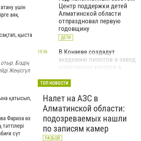
Центр поддержки детей
 атану үшін
Алматинской области
ірге аяқ
отпраздновал первую
годовщину
сақтап, қыста
ДЕТИ
В Конаеве создадут
10:36
академию пилотов и завод
отыр. Біздің
спортивных катеров в
ейді Жеңісгүл
рамках проекта Formula-1
H2O
ТОП НОВОСТИ
ЧЕМПИОНАТ FORMULA-1 H2O
Налет на АЗС в
сына қатысып,
В Алатау планируют
11:56
Алматинской области:
Вчера
реализовать пилотный
подозреваемых нашли
ва Фариза өз
проект по производству
 тәттілері
по записям камер
"зеленого" авиатоплива
абиғи сүт
НОВОСТИ КОМПАНИЙ
РАЗБОЙ