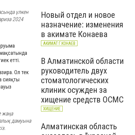
асында үлкен
Новый отдел и новое
ариза 2024
назначение: изменения
в акимате Конаева
АКИМАТ Г.КОНАЕВ
дыруыма
у мақсатында
В Алматинской области
ек етті.
руководитель двух
зира. Ол тек
стоматологических
га сияқты
лауыз
клиник осужден за
хищение средств ОСМС
ХИЩЕНИЕ
е жаңа
калық дамуына
Алматинская область
із.