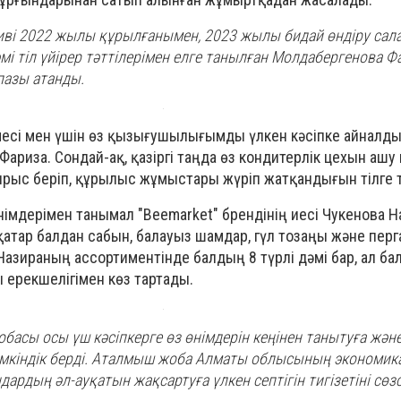
ативі 2022 жылы құрылғанымен, 2023 жылы бидай өндіру сал
әмі тіл үйірер тәттілерімен елге танылған Молдабергенова Ф
азы атанды.
өрмесі мен үшін өз қызығушылығымды үлкен кәсіпке айнал
 Фариза. Сондай-ақ, қазіргі таңда өз кондитерлік цехын аш
рыс беріп, құрылыс жұмыстары жүріп жатқандығын тілге ти
німдерімен танымал "Beemarket" брендінің иесі Чукенова На
қатар балдан сабын, балауыз шамдар, гүл тозаңы және пер
Назираның ассортиментінде балдың 8 түрлі дәмі бар, ал ба
ерекшелігімен көз тартады.
жобасы осы үш кәсіпкерге өз өнімдерін кеңінен танытуға жән
мкіндік берді. Аталмыш жоба Алматы облысының экономи
дардың әл-ауқатын жақсартуға үлкен септігін тигізетіні сөзс