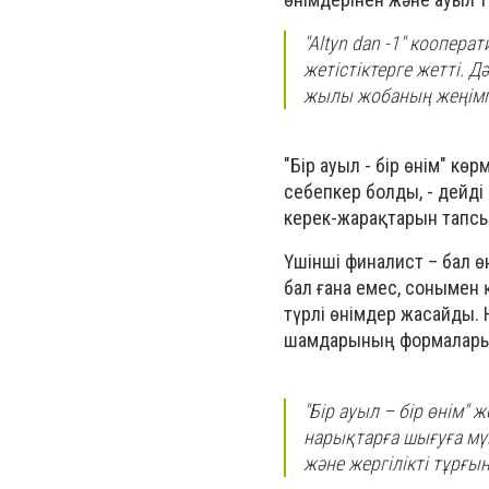
"Altyn dan -1" коопер
жетістіктерге жетті. Д
жылы жобаның жеңімп
"Бір ауыл - бір өнім" к
себепкер болды, - дейді
керек-жарақтарын тапсы
Үшінші финалист – бал ө
бал ғана емес, сонымен 
түрлі өнімдер жасайды. 
шамдарының формалары 
"Бір ауыл – бір өнім" 
нарықтарға шығуға мү
және жергілікті тұрғын