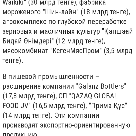
Waikiki" (30 млрд тенге), фабрика
мороженого "Шин-лайн" (18 млрд тенге),
агрокомплекс по глубокой переработке
зерновых и масличных культур "Қапшағай
Бидай Өнімдері" (12 млрд тенге),
мясокомбинат "КегенМясПром" (3,5 млрд
тенге).
В пищевой промышленности –
расширение компании "Galanz Bottlers"
(17,8 млрд тенге), СП "QAZAQ GLOBAL
FOOD JV" (16,5 млрд тенге), "Прима Құс"
(14 млрд тенге). Эти компании
производят экспортно-ориентированную
продукцию.