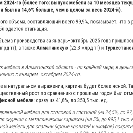
 2024-го (более того: выпуск мебели за 10 месяцев теку
был на 14,6% больше, чем в целом за весь 2024-й).
го объема, составляющий всего 99,9%, показывает, что в
блюдается стагнация.
бъема производства за январь–октябрь 2025 года пришлось
млрд тг), а также
Алматинскую
(22,3 млрд тг) и
Туркестанс
к мебели в Алматинской области - по крайней мере, в деньга
авнению с январем–октябрем 2024-го.
 в натуральном выражении, картина будет более ясной. Так
щественный рост по сравнению с прошлым годом был отм
фисной мебели
: сразу на 41,8%, до 353,5 тыс. ед.
ревянной мебели для столовой и гостиной (на 24,5%, до 97,5
я сидения с металлическим каркасом (на 5%, до 995,1 тыс. е
ной мебели для спальни (кроме кроватей и шкафов) сократи