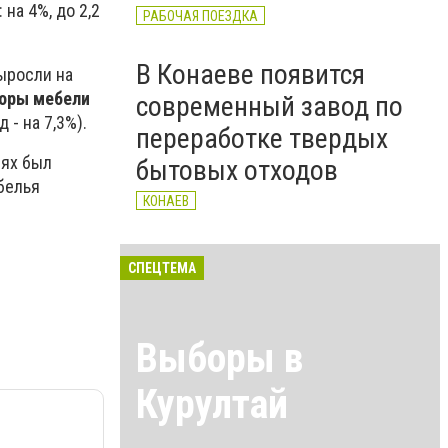
на 4%, до 2,2
РАБОЧАЯ ПОЕЗДКА
В Конаеве появится
ыросли на
оры мебели
современный завод по
д - на 7,3%).
переработке твердых
иях был
бытовых отходов
белья
КОНАЕВ
СПЕЦТЕМА
Выборы в
Курултай