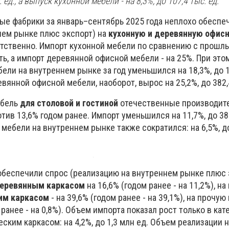
. ед., а выпуск кухонной мебели - на 8,3%, до 107,4 тыс. ед.
е фабрики за январь–сентябрь 2025 года неплохо обеспе
нем рынке плюс экспорт) на
кухонную и деревянную офис
ветственно. Импорт кухонной мебели по сравнению с прошл
ть, а импорт деревянной офисной мебели - на 25%. При это
ели на внутреннем рынке за год уменьшился на 18,3%, до 13
вянной офисной мебели, наоборот, вырос на 25,2%, до 382,4
ебель
для столовой и гостиной
отечественные производит
тив 13,6% годом ранее. Импорт уменьшился на 11,7%, до 387
мебели на внутреннем рынке также сократился: на 6,5%, до
обеспечили спрос (реализацию на внутреннем рынке плюс 
деревянным каркасом
на 16,6% (годом ранее - на 11,2%), на
им каркасом
- на 39,6% (годом ранее - на 39,1%), на прочу
 ранее - на 0,8%). Объем импорта показал рост только в ка
ским каркасом: на 4,2%, до 1,3 млн ед. Объем реализации 