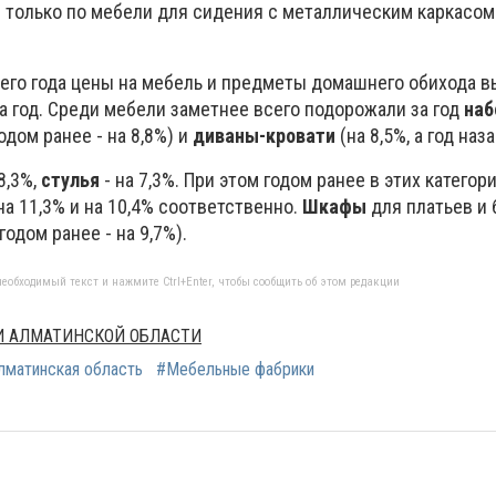
только по мебели для сидения с металлическим каркасом: 
щего года цены на мебель и предметы домашнего обихода в
 за год. Среди мебели заметнее всего подорожали за год
наб
годом ранее - на 8,8%) и
диваны-кровати
(на 8,5%, а год наза
8,3%,
стулья
- на 7,3%. При этом годом ранее в этих категор
на 11,3% и на 10,4% соответственно.
Шкафы
для платьев и 
годом ранее - на 9,7%).
еобходимый текст и нажмите Ctrl+Enter, чтобы сообщить об этом редакции
МИ АЛМАТИНСКОЙ ОБЛАСТИ
лматинская область
#Мебельные фабрики