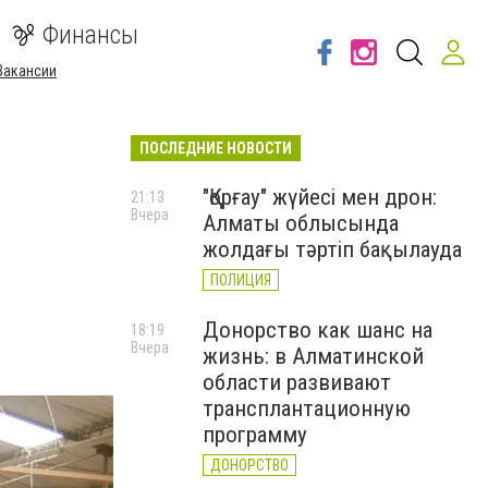
Финансы
Вакансии
ПОСЛЕДНИЕ НОВОСТИ
"Қорғау" жүйесі мен дрон:
21:13
Вчера
Алматы облысында
жолдағы тәртіп бақылауда
ПОЛИЦИЯ
Донорство как шанс на
18:19
Вчера
жизнь: в Алматинской
области развивают
трансплантационную
программу
ДОНОРСТВО