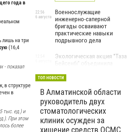
щего года в
Военнослужащие
22:56
6 августа
инженерно-саперной
 реальном
бригады осваивают
практические навыки
подрывного дела
 лишь на три
кую
(16,4
Экологическая акция "Таза
12:54
6 августа
Бейсенбі" объединила
х - показал
свыше 22 тысяч жителей
Алматинской области
ТОП НОВОСТИ
, в структуре
ЭКОАКЦИЯ
В Алматинской области
ечен в
руководитель двух
стоматологических
 тыс. ед.) и
д.). При этом
клиник осужден за
лось более
хищение средств ОСМС