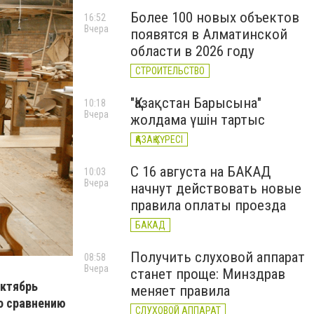
Более 100 новых объектов
16:52
Вчера
появятся в Алматинской
области в 2026 году
СТРОИТЕЛЬСТВО
"Қазақстан Барысына"
10:18
Вчера
жолдама үшін тартыс
ҚАЗАҚ КҮРЕСІ
С 16 августа на БАКАД
10:03
Вчера
начнут действовать новые
правила оплаты проезда
БАКАД
Получить слуховой аппарат
08:58
Вчера
станет проще: Минздрав
октябрь
меняет правила
по сравнению
СЛУХОВОЙ АППАРАТ