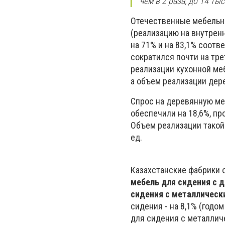
чем в 2 раза, до 14 тыс
Отечественные мебельны
(реализацию на внутрен
на 71% и на 83,1% соот
сократился почти на тре
реализации кухонной меб
а объем реализации дере
Спрос на деревянную м
обеспечили на 18,6%, про
Объем реализации такой 
ед.
Казахстанские фабрики 
мебель для сидения с 
сидения с металлическ
сидения - на 8,1% (годом
для сидения с металличе