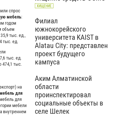
ХИЩЕНИЕ
чили спрос
ную мебель
:
Филиал
ым годом
южнокорейского
м объем
5,9 тыс. ед.,
университета KAIST в
 тыс. ед.
Alatau City: представлен
ели
проект будущего
,6 тыс. ед.
кампуса
 474,1 тыс.
Аким Алматинской
области
экспорт) на
мебель для
проинспектировал
ю мебель для
социальные объекты в
тегории мебели
селе Шелек
на внутреннем