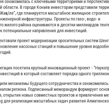
ция ознакомилась с ключевыми территориями и перспекти
 области. В городе Конаев инвесторам представили терр
Жаңа Іле", где планируется масштабное жилищное строител
нженерной инфраструктуры. Проекты по газо-, водо- и
о жилого района оцениваются в десятки миллиардов тенге
к потенциальные направления для инвестиций.
зентовали проект модернизации оросительных систем Шен
бновление насосных станций и повышение уровня водооб
годий.
легация посетила крупный инновационный проект - "Науког
инвестиций в который составляет порядка одного триллион
или механизмы будущего сотрудничества и ознакомились
иалом региона. Подписанный меморандум формирует осно
в, открытия новых совместных проектов и привлечения м
ng для реализации масштабных задач развития Алматинско