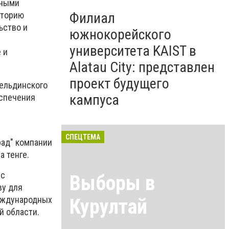
вными
Филиал
иторию
ьство и
южнокорейского
университета KAIST в
 и
Alatau City: представлен
проект будущего
гельдинского
кампуса
еспечения
СПЕЦТЕМА
рад" компании
а тенге.
 с
Выборы в
ву для
еждународных
Курултай
й области.