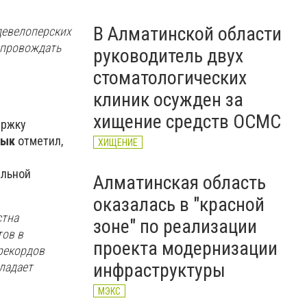
В Алматинской области
девелоперских
опровождать
руководитель двух
стоматологических
клиник осужден за
хищение средств ОСМС
ержку
нык
отметил,
ХИЩЕНИЕ
альной
Алматинская область
оказалась в "красной
стна
зоне" по реализации
тов в
проекта модернизации
 рекордов
инфраструктуры
ладает
МЭКС