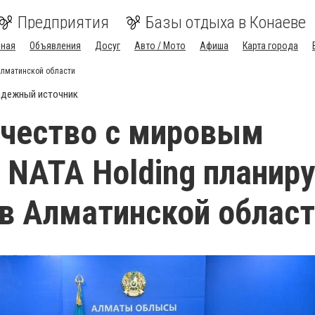
Предприятия
Базы отдыха в Конаеве
вная
Объявления
Досуг
Авто / Мото
Афиша
Карта города
Алматинской области
дежный источник
чество с мировым
 NATA Holding планир
в Алматинской облас