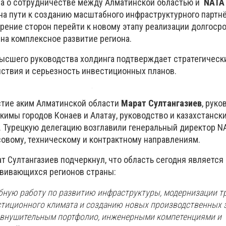
а о сотрудничестве между Алматинской областью и
NATA 
а пути к созданию масштабного инфраструктурного партнё
рение сторон перейти к новому этапу реализации долгоср
на комплексное развитие региона.
высшего руководства холдинга подтверждает стратегическ
ствия и серьезность инвестиционных планов.
стие аким Алматинской области
Марат Султангазиев
, руко
кимы городов Конаев и Алатау, руководство и казахстанск
. Турецкую делегацию возглавили генеральный директор NA
овому, техническому и контрактному направлениям.
т Султангазиев подчеркнул, что область сегодня является
вивающихся регионов страны:
ную работу по развитию инфраструктуры, модернизации т
стиционного климата и созданию новых производственных 
я внушительным портфолио, инженерными компетенциями и