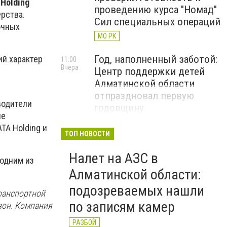
Holding
проведению курса "Номад"
рства.
Сил специальных операций
очных
МО РК
Год, наполненный заботой:
ий характер
11:00
Вчера
Центр поддержки детей
Алматинской области
отпраздновал первую
водители
годовщину
ие
ДЕТИ
TA Holding и
ТОП НОВОСТИ
В Конаеве создадут
10:36
Вчера
Налет на АЗС в
академию пилотов и завод
 одним из
спортивных катеров в
Алматинской области:
рамках проекта Formula-1
подозреваемых нашли
ранспортной
H2O
по записям камер
зон. Компания
ЧЕМПИОНАТ FORMULA-1 H2O
РАЗБОЙ