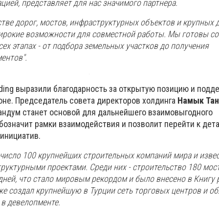
ией, представляет для нас значимого партнера.
стве дорог, мостов, инфраструктурных объектов и крупных 
ирокие возможности для совместной работы. Мы готовы с
ех этапах - от подбора земельных участков до получения
ентов".
ding выразили благодарность за открытую позицию и подд
ионе. Председатель совета директоров холдинга
Намык Та
ндум станет основой для дальнейшего взаимовыгодного
обозначит рамки взаимодействия и позволит перейти к дет
инициатив.
 число 100 крупнейших строительных компаний мира и изве
уктурными проектами. Среди них - строительство 180 мос
дней, что стало мировым рекордом и было внесено в Книгу
же создал крупнейшую в Турции сеть торговых центров и об
в девелопменте.