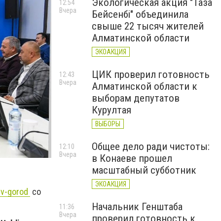
Экологическая акция "Таза
12:54
Вчера
Бейсенбі" объединила
свыше 22 тысяч жителей
Алматинской области
ЭКОАКЦИЯ
ЦИК проверил готовность
12:43
Вчера
Алматинской области к
выборам депутатов
Курултая
ВЫБОРЫ
Общее дело ради чистоты:
12:10
Вчера
в Конаеве прошел
масштабный субботник
ЭКОАКЦИЯ
v-gorod
со
Начальник Генштаба
11:36
Вчера
проверил готовность к