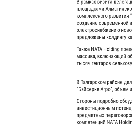
В рамках визита делега
площадками Алматинской
комплексного развития "
создание современной и
электроснабжению новог
предложены холдингу ка
Также NATA Holding пре
массива, включающий о
тысяч гектаров сельхозу
В Талгарском районе де
"Байсерке Агро", объем 
Стороны подробно обсуд
инвестиционным потенц
предметных переговоро
компетенций NATA Holdi