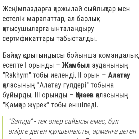
Жеңімпаздарға қаржылай сыйлықтар мен
естелік марапаттар, ал барлық
қатысушыларға ынталандыру
сертификаттары табысталды.
Байқау қорытындысы бойынша командалық
есепте I орынды –
Жамбыл
ауданының
"Rakhym" тобы иеленді, II орын –
Алатау
қаласының "Алатау гүлдері" тобына
бұйырды, III орынды –
Қонаев
қаласының
"Қамқор жүрек" тобы еншіледі.
"Samga" - тек өнер сайысы емес, бұл
өмірге деген құлшынысты, арманға деген