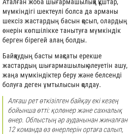
Аталған жоба шығармашылыққа құштар,
мүмкіндігі шектеулі болса да арманы
шексіз жастардың басын қосып, олардың
өнерін көпшілікке танытуға мүмкіндік
берген бірегей алаң болды.
Байқаудың басты мақсаты ерекше
жастардың шығармашылық әлеуетін ашу,
жаңа мүмкіндіктер беру және белсенді
болуға деген ұмтылысын қолдау.
Алғаш рет өткізілген байқау екі кезең
бойынша өтті: қолөнер және сахналық
өнер. Облыстың әр ауданынан жиналған
12 команда өз өнерлерін ортаға салып,