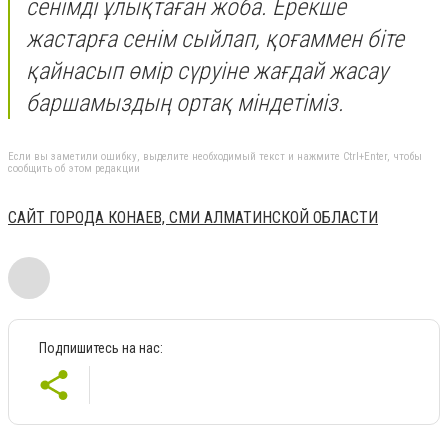
сенімді ұлықтаған жоба. Ерекше
жастарға сенім сыйлап, қоғаммен біте
қайнасып өмір сүруіне жағдай жасау
баршамыздың ортақ міндетіміз.
Если вы заметили ошибку, выделите необходимый текст и нажмите Ctrl+Enter, чтобы
сообщить об этом редакции
САЙТ ГОРОДА КОНАЕВ, СМИ АЛМАТИНСКОЙ ОБЛАСТИ
Подпишитесь на нас: