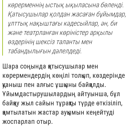
көрерменнің ыстық ықыласына бөленді.
Қатысушылар қолдан жасаған бұйымдар,
ұлттық нақыштағы кәдесыйлар, ән, би
және театрланған көріністер арқылы
өздерінің шексіз таланты мен
табандылығын дәлелдеді.
Шара соңында қатысушылар мен
көрермендердің көңілі толқып, көздерінде
қуаныш пен алғыс ұшқыны байқалды.
Ұйымдастырушылардың айтуынша, бұл
байқау жыл сайын тұрақты түрде өткізіліп,
қамтылатын жастар ауқымын кеңейтуді
жоспарлап отыр.