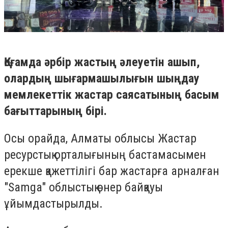
Қоғамда әрбір жастың әлеуетін ашып,
олардың шығармашылығын шыңдау
мемлекеттік жастар саясатының басым
бағыттарының бірі.
Осы орайда, Алматы облысы Жастар
ресурстық орталығының бастамасымен
ерекше қажеттілігі бар жастарға арналған
"Samga" облыстық өнер байқауы
ұйымдастырылды.