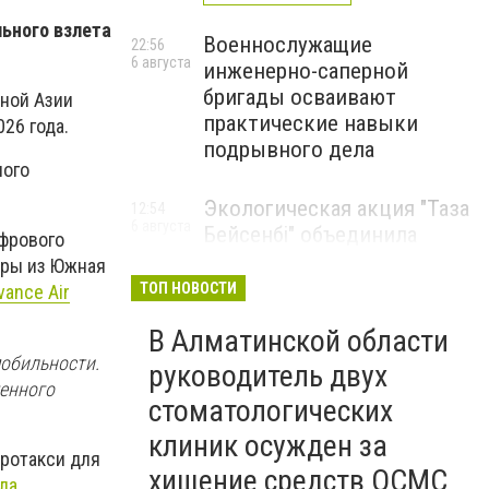
ьного взлета
Военнослужащие
22:56
6 августа
инженерно-саперной
бригады осваивают
ьной Азии
практические навыки
26 года.
подрывного дела
ного
Экологическая акция "Таза
12:54
6 августа
Бейсенбі" объединила
ифрового
свыше 22 тысяч жителей
еры из Южная
Алматинской области
ТОП НОВОСТИ
vance Air
ЭКОАКЦИЯ
В Алматинской области
мобильности.
руководитель двух
менного
стоматологических
клиник осужден за
эротакси для
хищение средств ОСМС
ла