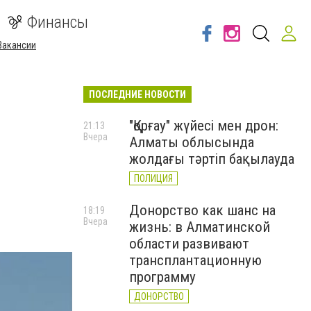
Финансы
Вакансии
ПОСЛЕДНИЕ НОВОСТИ
"Қорғау" жүйесі мен дрон:
21:13
Вчера
Алматы облысында
жолдағы тәртіп бақылауда
ПОЛИЦИЯ
Донорство как шанс на
18:19
Вчера
жизнь: в Алматинской
области развивают
трансплантационную
программу
ДОНОРСТВО