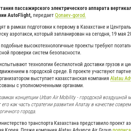
ытания пассажирского электрического аппарата вертикал
ии AutoFlight,
передает
Qonaev-gorod.
ят в рамках подготовки к первому в Казахстане и Централ
ку аэротакси, который запланирован на сегодня, 19 мая 20
о подобные высокотехнологичные проекты требуют поэтап
сной проверки систем безопасности.
испытывают технологии беспилотной доставки грузов и ц
вижением в городской среде. В проекте участвуют партн
 Организатором выступает казахстанская компания
Alatau Ad
асованы с уполномоченными органами.
рамках концепции Urban Air Mobility - городской воздушной 
его как часть стратегии развития Алатау в качестве совре
огичного города.
министерство транспорта Казахстана представило проект а
я Корея. Позже компания Alatau Advance Air Group
подписа