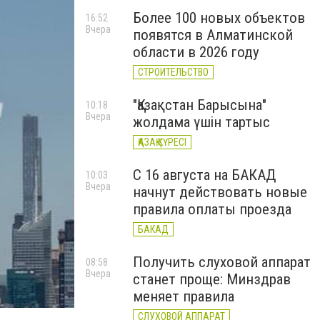
Более 100 новых объектов
16:52
Вчера
появятся в Алматинской
области в 2026 году
СТРОИТЕЛЬСТВО
"Қазақстан Барысына"
10:18
Вчера
жолдама үшін тартыс
ҚАЗАҚ КҮРЕСІ
С 16 августа на БАКАД
10:03
Вчера
начнут действовать новые
правила оплаты проезда
БАКАД
Получить слуховой аппарат
08:58
Вчера
станет проще: Минздрав
меняет правила
СЛУХОВОЙ АППАРАТ