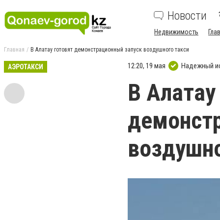
Новости
Недвижимость
Гла
Главная
В Алатау готовят демонстрационный запуск воздушного такси
12:20, 19 мая
Надежный и
АЭРОТАКСИ
В Алатау
демонст
воздушно