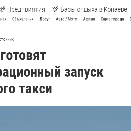
Предприятия
Базы отдыха в Конаеве
вная
Объявления
Досуг
Авто / Мото
Афиша
Карта города
сточник
 готовят
рационный запуск
го такси