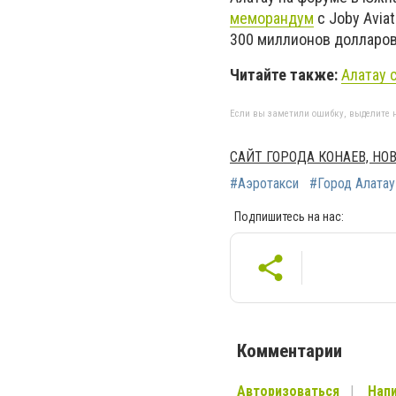
меморандум
с Joby Avia
300 миллионов долларов
Читайте также:
Алатау 
Если вы заметили ошибку, выделите н
САЙТ ГОРОДА КОНАЕВ, Н
#Аэротакси
#Город Алатау
Подпишитесь на нас:
Комментарии
Авторизоваться
Напи