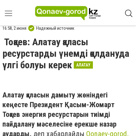
16:58, 2 июня
Надежный источник
Тоқаев: Алатау қаласы
ресурстарды үнемді қолдануда
үлгі болуы керек
АЛАТАУ
Алатау қаласын дамыту жөніндегі
кеңесте Президент Қасым-Жомарт
Тоқаев энергия ресурстарын тиімді
пайдалану мәселесіне ерекше назар
аударды,
деп хабарлайды
Qonaev-gorod.