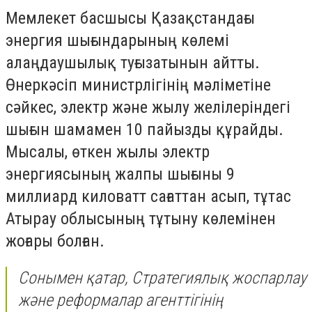
Мемлекет басшысы Қазақстандағы
энергия шығындарының көлемі
алаңдаушылық туғызатынын айтты.
Өнеркәсіп министрлігінің мәліметіне
сәйкес, электр және жылу желілеріндегі
шығын шамамен 10 пайызды құрайды.
Мысалы, өткен жылы электр
энергиясының жалпы шығыны 9
миллиард киловатт сағаттан асып, тұтас
Атырау облысының тұтыну көлемінен
жоғары болған.
Сонымен қатар, Стратегиялық жоспарлау
және реформалар агенттігінің