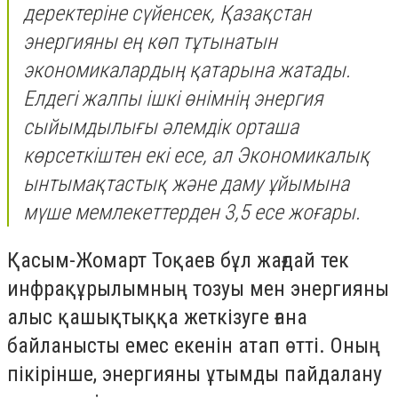
деректеріне сүйенсек, Қазақстан
энергияны ең көп тұтынатын
экономикалардың қатарына жатады.
Елдегі жалпы ішкі өнімнің энергия
сыйымдылығы әлемдік орташа
көрсеткіштен екі есе, ал Экономикалық
ынтымақтастық және даму ұйымына
мүше мемлекеттерден 3,5 есе жоғары.
Қасым-Жомарт Тоқаев бұл жағдай тек
инфрақұрылымның тозуы мен энергияны
алыс қашықтыққа жеткізуге ғана
байланысты емес екенін атап өтті. Оның
пікірінше, энергияны ұтымды пайдалану