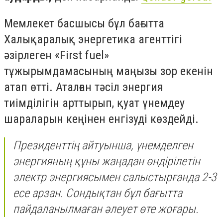
Мемлекет басшысы бұл бағытта
Халықаралық энергетика агенттігі
әзірлеген «First fuel»
тұжырымдамасының маңызы зор екенін
атап өтті. Аталған тәсіл энергия
тиімділігін арттырып, қуат үнемдеу
шараларын кеңінен енгізуді көздейді.
Президенттің айтуынша, үнемделген
энергияның құны жаңадан өндірілетін
электр энергиясымен салыстырғанда 2-3
есе арзан. Сондықтан бұл бағытта
пайдаланылмаған әлеует өте жоғары.