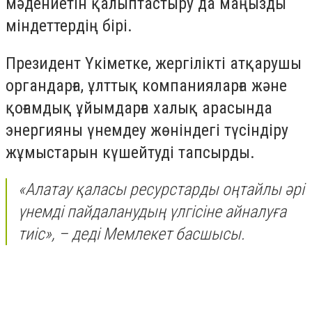
мәдениетін қалыптастыру да маңызды
міндеттердің бірі.
Президент Үкіметке, жергілікті атқарушы
органдарға, ұлттық компанияларға және
қоғамдық ұйымдарға халық арасында
энергияны үнемдеу жөніндегі түсіндіру
жұмыстарын күшейтуді тапсырды.
«Алатау қаласы ресурстарды оңтайлы әрі
үнемді пайдаланудың үлгісіне айналуға
тиіс», – деді Мемлекет басшысы.