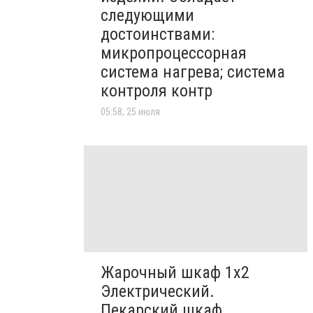
следующими
достоинствами:
микропроцессорная
система нагрева; система
контроля контр
05:58, 25 июля
Жарочный шкаф 1х2
Электрический.
Пекарский шкаф