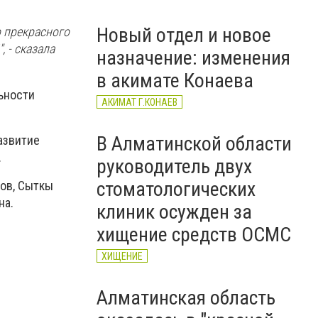
ответственности
МЧС
Новый отдел и новое
 прекрасного
 - сказала
назначение: изменения
в акимате Конаева
ьности
АКИМАТ Г.КОНАЕВ
В Алматинской области
азвитие
.
руководитель двух
стоматологических
ов, Сыткы
на.
клиник осужден за
хищение средств ОСМС
ХИЩЕНИЕ
Алматинская область