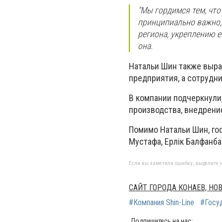
"Мы гордимся тем, что
принципиально важно,
региона, укреплению е
она.
Натальи Шин также выра
предприятия, а сотрудни
В компании подчеркнули
производства, внедрени
Помимо Натальи Шин, г
Мустафа, Ерлік Балфанба
Если вы заметили ошибку, выделите н
САЙТ ГОРОДА КОНАЕВ, Н
#Компания Shin-Line
#Госуд
Подпишитесь на нас: