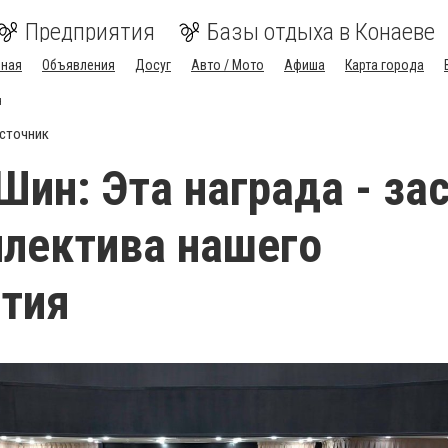
Предприятия
Базы отдыха в Конаеве
вная
Объявления
Досуг
Авто / Мото
Афиша
Карта города
я
сточник
Шин: Эта награда - за
ллектива нашего
тия