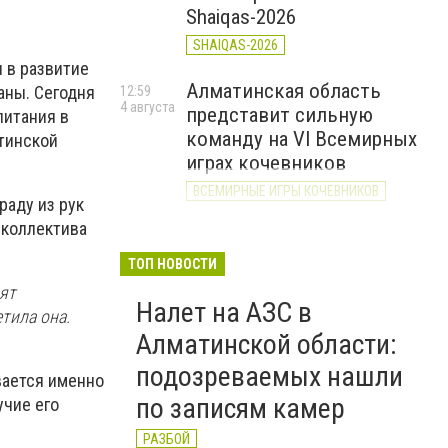
Shaiqas-2026
SHAIQAS-2026
 в развитие
Алматинская область
аны. Сегодня
12:59
4 августа
представит сильную
питания в
команду на VI Всемирных
тинской
играх кочевников
ВСЕМИРНЫЕ ИГРЫ КОЧЕВНИКОВ
раду из рук
 коллектива
В городе Алатау назначен
11:36
4 августа
новый руководитель
ТОП НОВОСТИ
аппарата акима города
ят
Налет на АЗС в
НАЗНАЧЕНИЕ
тила она.
Алматинской области:
На Капшагайском
10:26
подозреваемых нашли
4 августа
вается именно
водохранилище пять
по записям камер
учие его
судовладельцев
привлечены к
РАЗБОЙ