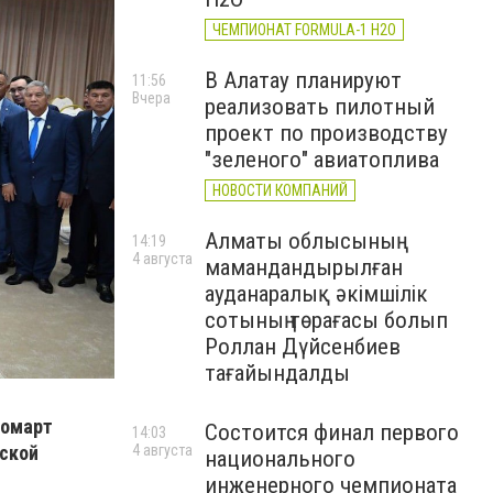
ЧЕМПИОНАТ FORMULA-1 H2O
В Алатау планируют
11:56
Вчера
реализовать пилотный
проект по производству
"зеленого" авиатоплива
НОВОСТИ КОМПАНИЙ
Алматы облысының
14:19
4 августа
мамандандырылған
ауданаралық әкімшілік
сотының төрағасы болып
Роллан Дүйсенбиев
тағайындалды
Жомарт
Состоится финал первого
14:03
4 августа
еской
национального
инженерного чемпионата