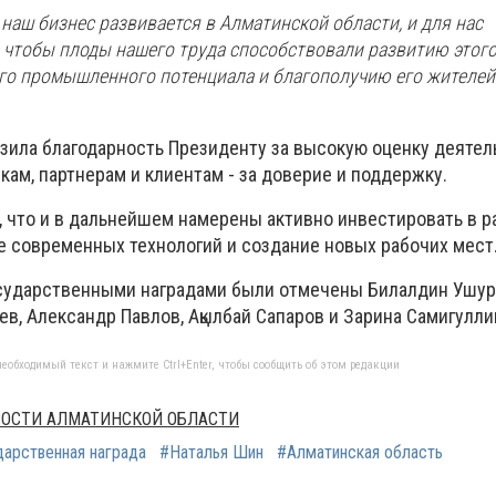
 наш бизнес развивается в Алматинской области, и для нас
 чтобы плоды нашего труда способствовали развитию этого
го промышленного потенциала и благополучию его жителей",
зила благодарность Президенту за высокую оценку деятел
кам, партнерам и клиентам - за доверие и поддержку.
, что и в дальнейшем намерены активно инвестировать в р
е современных технологий и создание новых рабочих мест
осударственными наградами были отмечены Билалдин Ушур
ев, Александр Павлов, Ақылбай Сапаров и Зарина Самигулли
еобходимый текст и нажмите Ctrl+Enter, чтобы сообщить об этом редакции
ОВОСТИ АЛМАТИНСКОЙ ОБЛАСТИ
арственная награда
#Наталья Шин
#Алматинская область