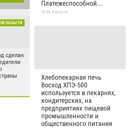
Платежеспособной...
18:39, 4 августа
ОЙ ОБЛАСТИ
д сделан:
едители
о
страны
Хлебопекарная печь
Восход ХПЭ-500
используется в пекарнях,
кондитерских, на
предприятиях пищевой
промышленности и
общественного питания