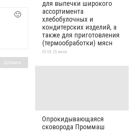
для выпечки широкого
ассортимента
🙂
хлебобулочных и
кондитерских изделий, а
также для приготовления
(термообработки) мясн
05:59, 25 июля
Добавить
Опрокидывающаяся
сковорода Проммаш