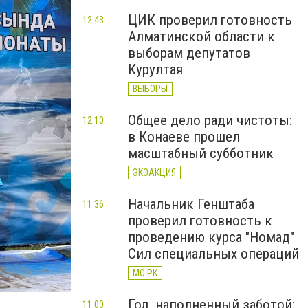
ЦИК проверил готовность
12:43
Алматинской области к
выборам депутатов
Курултая
ВЫБОРЫ
Общее дело ради чистоты:
12:10
в Конаеве прошел
масштабный субботник
ЭКОАКЦИЯ
Начальник Генштаба
11:36
проверил готовность к
проведению курса "Номад"
Сил специальных операций
МО РК
Год, наполненный заботой:
11:00