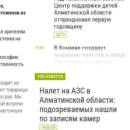
Центр поддержки детей
о,
Алматинской области
ртсменов из
отпраздновал первую
годовщину
ил зрителям
ДЕТИ
стенка на
В Конаеве создадут
10:36
академию пилотов и завод
илософию
спортивных катеров в
ственность
рамках проекта Formula-1
H2O
ТОП НОВОСТИ
ходит на
ЧЕМПИОНАТ FORMULA-1 H2O
Налет на АЗС в
тоят товарищи
ко раз. Мы
В Алатау планируют
11:56
Алматинской области:
5 августа
й встрече.
реализовать пилотный
подозреваемых нашли
 настоящих
проект по производству
по записям камер
"зеленого" авиатоплива
НОВОСТИ КОМПАНИЙ
РАЗБОЙ