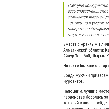
«Сегодня конкуренция 
есть спортсмены, спо
отличается высокой ди
техника, но и умение
набирать необходимый
стартами сезона», - п
Вместе с Арайлым в лич
Алматинской области: К
Айнур Торебай, Шырын К
Читайте больше о спор
Среди мужчин призерами
Нурсеитов.
Напомним, лучшие масте
первенстве боролись за 
который в июле пройдет
состязание стартует осе