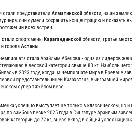
я стали представители
Алматинской
области, наши земляк
турнира, они сумели сохранить концентрацию и показать в
протяжении всех встреч.
 стали спортсмены
Карагандинской
области, третье мест
и города
Астаны
.
 чемпионата стала Арайлым Абенова - одна из лидеров жен
ступающая в весовой категории свыше 80 кг. Наибольшего 
илась в 2023 году, когда на чемпионате мира в Ереване за
 первой представительницей Казахстана, выигравшей миро
женском супер тяжёлом весе.
сменка успешно выступает не только в классическом, но и
ра по самбона песке 2025 года в Сингапуре Арайлым завое
вой категории до 72 кг, внеся вклад в общий успех национ