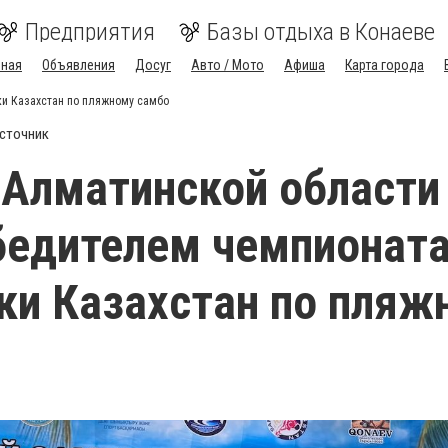
Предприятия
Базы отдыха в Конаеве
вная
Объявления
Досуг
Авто / Мото
Афиша
Карта города
и Казахстан по пляжному самбо
сточник
Алматинской области
бедителем чемпионат
ки Казахстан по пляж