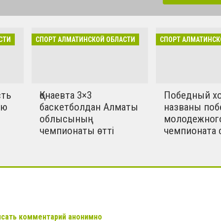
тивные события Конаева и
ласти. Развитие детского
е.
СТИ
СПОРТ АЛМАТИНСКОЙ ОБЛАСТИ
СПОРТ АЛМАТИНСК
сть
Қонаевта 3×3
Победный хо
ую
баскетболдан Алматы
названы поб
облысының
молодежног
чемпионаты өтті
чемпионата 
сать комментарий анонимно