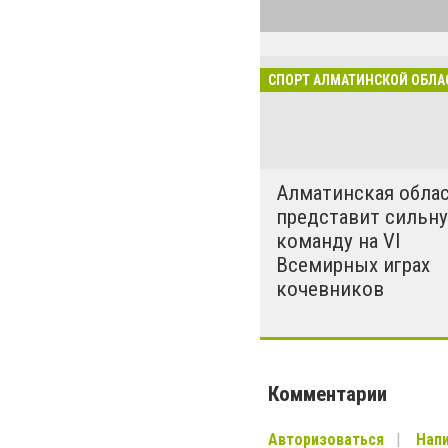
новости и спор
Алматинской об
спорта в регион
СПОРТ АЛМАТИНСКОЙ ОБЛА
Алматинская обла
представит сильн
команду на VI
Всемирных играх
кочевников
Комментарии
Авторизоваться
Напи