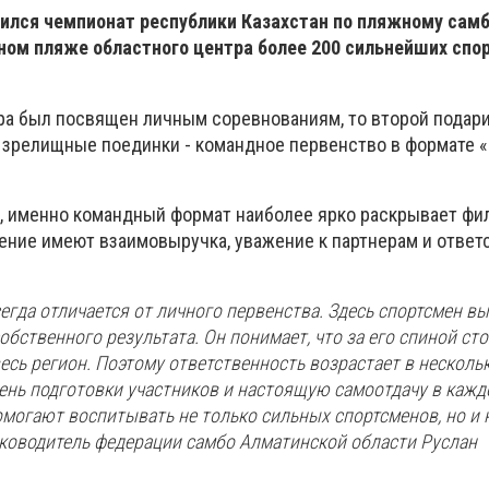
шился чемпионат республики Казахстан по пляжному самб
ном пляже областного центра более 200 сильнейших спо
ра был посвящен личным соревнованиям, то второй подар
зрелищные поединки - командное первенство в формате «
, именно командный формат наиболее ярко раскрывает ф
чение имеют взаимовыручка, уважение к партнерам и ответ
гда отличается от личного первенства. Здесь спортсмен вы
собственного результата. Он понимает, что за его спиной с
весь регион. Поэтому ответственность возрастает в несколь
ень подготовки участников и настоящую самоотдачу в каждо
омогают воспитывать не только сильных спортсменов, но и
уководитель федерации самбо Алматинской области Руслан