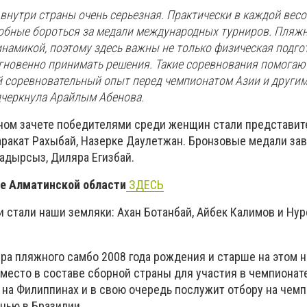
внутри страны очень серьезная. Практически в каждой весо
собные бороться за медали международных турниров. Пляж
намикой, поэтому здесь важны не только физическая подго
 мгновенно принимать решения. Такие соревнования помогаю
 соревновательный опыт перед чемпионатом Азии и други
одчеркнула Арайлым Абенова.
ном зачете победителями среди женщин стали представи
аракат Рахыбай, Назерке Даулетжан. Бронзовые медали зав
адырсыз, Диляра Егизбай.
те Алматинской области
ЗДЕСЬ
 стали наши земляки: Ахан Ботанбай, Айбек Калимов и Нур
ра пляжного самбо 2008 года рождения и старше на этом 
место в составе сборной страны для участия в чемпионате
 на Филиппинах и в свою очередь послужит отбору на чемп
нью в Бразилии.