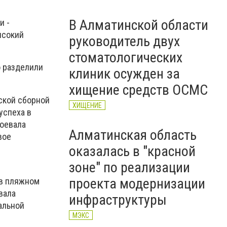
В Алматинской области
и -
ысокий
руководитель двух
стоматологических
о разделили
клиник осужден за
хищение средств ОСМС
ской сборной
ХИЩЕНИЕ
успеха в
воевала
Алматинская область
вое
оказалась в "красной
зоне" по реализации
проекта модернизации
 в пляжном
вала
инфраструктуры
альной
МЭКС