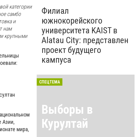
вой категории
Филиал
ное самбо
южнокорейского
товка и
т нам
университета KAIST в
ми крупными
Alatau City: представлен
проект будущего
тельницы
кампуса
оевали:
СПЕЦТЕМА
султан
Выборы в
национальном
Курултай
 Азии,
ионате мира,