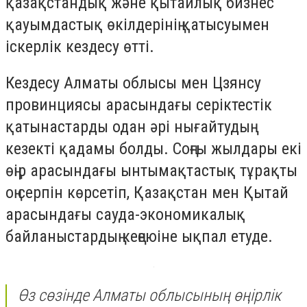
қазақстандық және қытайлық бизнес
қауымдастық өкілдерінің қатысуымен
іскерлік кездесу өтті.
Кездесу Алматы облысы мен Цзянсу
провинциясы арасындағы серіктестік
қатынастарды одан әрі нығайтудың
кезекті қадамы болды. Соңғы жылдары екі
өңір арасындағы ынтымақтастық тұрақты
оң серпін көрсетіп, Қазақстан мен Қытай
арасындағы сауда-экономикалық
байланыстардың кеңеюіне ықпал етуде.
Өз сөзінде Алматы облысының өңірлік