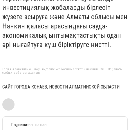
инвестициялық жобаларды бірлесіп
жүзеге асыруға және Алматы облысы мен
Нанкин қаласы арасындағы сауда-
экономикалық ынтымақтастықты одан
әрі нығайтуға күш біріктіруге ниетті.
Если вы заметили ошибку, выделите необходимый текст и нажмите Ctrl+Enter, чтобы
сообщить об этом редакции
САЙТ ГОРОДА КОНАЕВ, НОВОСТИ АЛМАТИНСКОЙ ОБЛАСТИ
Подпишитесь на нас: