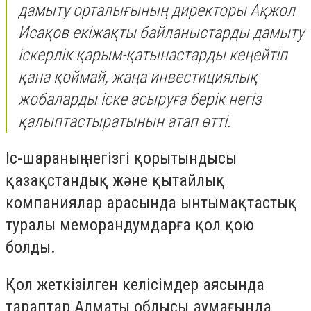
дамыту орталығының директоры Ақжол
Исақов екіжақты байланыстарды дамыту
іскерлік қарым-қатынастарды кеңейтіп
қана қоймай, жаңа инвестициялық
жобаларды іске асыруға берік негіз
қалыптастыратынын атап өтті.
Іс-шараның негізгі қорытындысы
қазақстандық және қытайлық
компаниялар арасында ынтымақтастық
туралы меморандумдарға қол қою
болды.
Қол жеткізілген келісімдер аясында
тараптар Алматы облысы аумағында