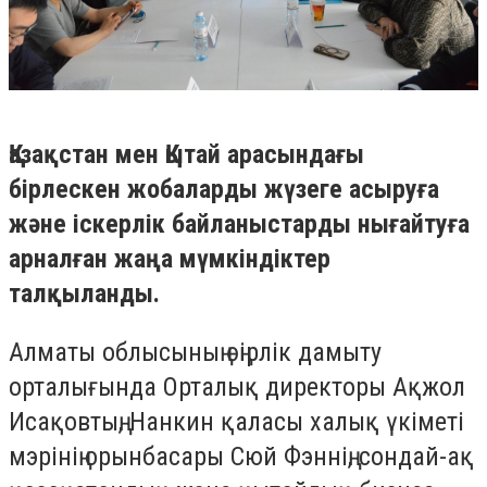
Қазақстан мен Қытай арасындағы
бірлескен жобаларды жүзеге асыруға
және іскерлік байланыстарды нығайтуға
арналған жаңа мүмкіндіктер
талқыланды.
Алматы облысының өңірлік дамыту
орталығында Орталық директоры Ақжол
Исақовтың, Нанкин қаласы халық үкіметі
мэрінің орынбасары Сюй Фэннің, сондай-ақ