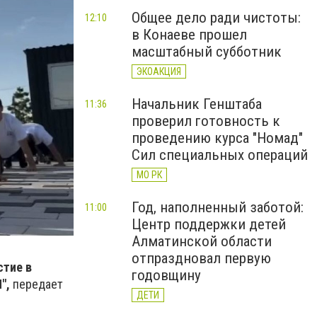
Общее дело ради чистоты:
12:10
в Конаеве прошел
масштабный субботник
ЭКОАКЦИЯ
Начальник Генштаба
11:36
проверил готовность к
проведению курса "Номад"
Сил специальных операций
МО РК
Год, наполненный заботой:
11:00
Центр поддержки детей
Алматинской области
отпраздновал первую
стие в
годовщину
",
передает
ДЕТИ