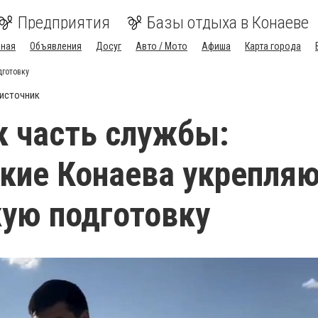
Предприятия
Базы отдыха в Конаеве
вная
Объявления
Досуг
Авто / Мото
Афиша
Карта города
дготовку
источник
к часть службы:
кие Конаева укрепля
ую подготовку