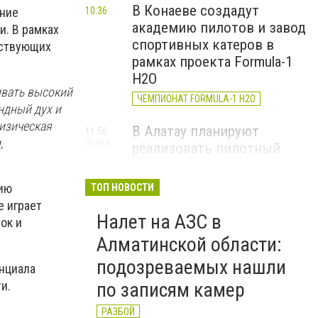
В Конаеве создадут
ение
10:36
академию пилотов и завод
и. В рамках
спортивных катеров в
бствующих
рамках проекта Formula-1
H2O
ивать высокий
ЧЕМПИОНАТ FORMULA-1 H2O
ндный дух и
изическая
В Алатау планируют
11:56
,
Вчера
реализовать пилотный
проект по производству
"зеленого" авиатоплива
тию
ТОП НОВОСТИ
НОВОСТИ КОМПАНИЙ
е играет
Налет на АЗС в
ок и
Алматы облысының
14:19
Алматинской области:
4 августа
мамандандырылған
подозреваемых нашли
ауданаралық әкімшілік
нциала
сотының төрағасы болып
и.
по записям камер
Роллан Дүйсенбиев
РАЗБОЙ