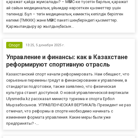
қаражат қайда жұмсалады? – МӘМС-ке түсетін барлық қаражат
ай сайын медициналық ұйымдар көрсеткен қызметтер үшін
төленеді. Бұл – тегін медициналық көмектің кепілдік берілген
көлемі (ТМККК) және МӘМС пакеті шеңберіндегі қызметтер.
Қаржыландыру әр жылдыңбасын...
Спорт
13:25,
5 декабря 2025 г.
Управление и финансы: как в Казахстане
реформируют спортивную отрасль
Казахстанский спорт начали реформировать. Нам обещают, что
серьезные перемены грядут в финансировании и управлении, в
стандартах подготовки, также заявлено, что физическая
культура станет доступной. О новой управленческой вертикали
Ulysmedia.kz рассказал министр туризма и спорта Ербол
Мырзабосынов. УПРАВЛЕНЧЕСКАЯ ВЕРТИКАЛЬ Президент не раз
отмечал, что реформы в спорте необходимо начинать с
изменения формата управления. Какие меры были уже
предприняты? -...