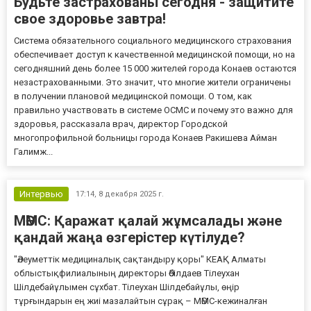
Будьте застрахованы сегодня - защитите
свое здоровье завтра!
Система обязательного социального медицинского страхования
обеспечивает доступ к качественной медицинской помощи, но на
сегодняшний день более 15 000 жителей города Конаев остаются
незастрахованными. Это значит, что многие жители ограничены
в получении плановой медицинской помощи. О том, как
правильно участвовать в системе ОСМС и почему это важно для
здоровья, рассказала врач, директор Городской
многопрофильной больницы города Конаев Ракишева Айман
Галимж...
Интервью
17:14,
8 декабря 2025 г.
МӘМС: Қаражат қалай жұмсалады және
қандай жаңа өзгерістер күтілуде?
"Әлеуметтік медициналық сақтандыру қоры" КЕАҚ Алматы
облыстықфилиалының директоры Әбілдаев Тілеухан
Шілдебайұлымен сұхбат. Тілеухан Шілдебайұлы, өңір
тұрғындарын ең жиі мазалайтын сұрақ – МӘМС-кежиналған