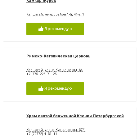
Камкор Журек
Капшагай, микрорайон 1-й, 41-а, 1
Я рекомендую
Римско-Католическая церковь
Капшагай, улица Курылысшы, 64
+7‒775‒228‒71‒25
Я рекомендую
Храм святой блаженной Ксении Петербургской
Капшагай, улица Курылысшы, 37/1
+7 (72772) 4‒31‒11