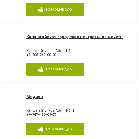
Я рекомендую
Капшагайская городская центральная мечеть
Капшагай, улица Абая, 1-б
+7‒705‒269‒00‒00
Я рекомендую
Медина
Капшагай, улица Абая, 1-б, 1
+7‒747‒498‒09‒73
Я рекомендую