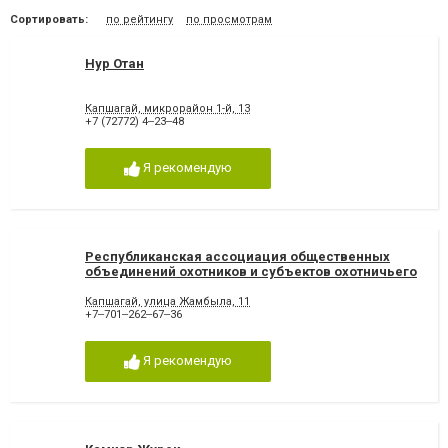
Сортировать:
по рейтингу
по просмотрам
Нур Отан
Капшагай, микрорайон 1-й, 13
+7 (72772) 4‒23‒48
Я рекомендую
Республиканская ассоциация общественных
объединений охотников и субъектов охотничьего
хозяйства
Капшагай, улица Жамбыла, 11
+7‒701‒262‒67‒36
Я рекомендую