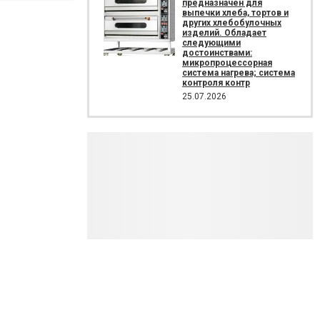
предназначен для
выпечки хлеба, тортов и
других хлебобулочных
изделий. Обладает
следующими
достоинствами:
микропроцессорная
система нагрева; система
контроля контр
25.07.2026