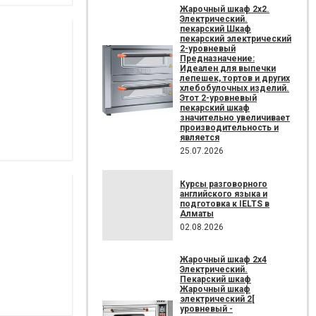
Жарочный шкаф 2х2.
Электрический.
пекарский Шкаф
пекарский электрический
2-уровневый
Предназначение:
Идеален для выпечки
лепешек, тортов и других
хлебобулочных изделий.
Этот 2-уровневый
пекарский шкаф
значительно увеличивает
производительность и
является
25.07.2026
Курсы разговорного
английского языка и
подготовка к IELTS в
Алматы
02.08.2026
Жарочный шкаф 2х4
Электрический.
Пекарский шкаф
Жарочный шкаф
электрический 2[
уровневый -