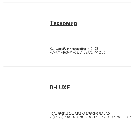
Техномир
Капшагай, микрорайон 4-й, 23
+7‒771‒463‒71‒63
,
7-(72772) 4-12-50
D-LUXE
Капшагай, улица Комсомольская, 7-в
7-(72772) 2-65-00
,
7-701-218-24-41
,
7-705-736-75-01
,
7-