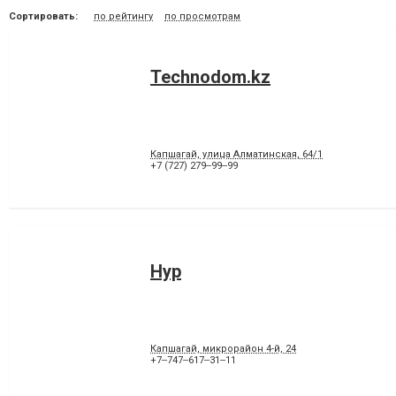
Сортировать:
по рейтингу
по просмотрам
Technodom.kz
Капшагай, улица Алматинская, 64/1
+7 (727) 279‒99‒99
Нур
Капшагай, микрорайон 4-й, 24
+7‒747‒617‒31‒11