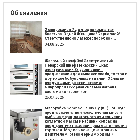
Объявления
2 микрорайон 7 дом однокомнатная
Квартира, Одной Женщине! Серьезной!
Ответственной!Платежеспособной...
04.08.2026
Жарочный шкаф 3х6 Электрический.
Пекарский шкаф Пекарский шкаф
электрический 3х уровневый -
предназначен для выпечки хлеба, тортов и
других хлебобулочных изделий. Обладает
следующими достоинствами:
микропроцессорная система нагрева;
система контроля конт
25.07.2026
Мясорубка Koneteollisuus Oy (KT)​ LM-82/P
предназначена для измельчения мяса и
рыбы на фарш, повторного измельчения
котлетной массы и набивки колбас на
предприятиях пищевой промышленности и
торговли. Модель оснащена мощным
двигателем, равномерным ходом и