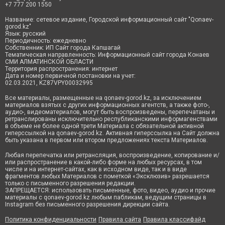
+7 777 200 1550
Название: сетевое издание, Городской информационный сайт "Qonaev-
gorod.kz"
Язык: русский
Периодичность: ежедневно
Собственник: ИП Сайт города Капшагай
Тематическая направленность: Информационный сайт города Конаев
СМИ АЛМАТИНСКОЙ ОБЛАСТИ
Территория распространения: интернет
Дата и номер первичной постановки на учет:
02.03.2021, KZ87VPY00032995
Все материалы, размещенные на qonaev-gorod.kz, за исключением
материалов взятых с других информационных агентств, а также фото-,
аудио-, видеоматериалов, могут быть воспроизведены, перепечатаны и
ретранслированы исключительно республиканскими информагенствами
в объеме не более одной трети Материала с обязательной активной
гиперссылкой на qonaev-gorod.kz. Активная гиперссылка на Сайт должна
быть указана в первом или втором предложениях текста Материалов.
Любая перепечатка или ретрансляция, воспроизведение, копирование и/
или распространение в какой-либо форме на любых ресурсах, в том
числе и на интернет-сайтах, как в исходном виде, так и в виде
фрагментов любых Материалов с пометкой «Эксклюзив» разрешается
только с письменного разрешения редакции.
ЗАПРЕЩАЕТСЯ: использовать письменные, фото, видео, аудио и прочие
материалы с qonaev-gorod.kz любым пабликам, ведущим страницы в
Instagram без письменного разрешения дирекции сайта.
Политика конфиденциальности
Правила сайта
Правила классифайд