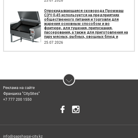
25.07.2026
Опрокидывающаяся сковорода Проммаш
СЭЧ-0,45 используется на предприятиях
общественного питания и торговли для
жарения основным способом и во
фритюре, для тушения, припускания,
пассерования, а также для приготовления на
пару мясных, рыбных, овощных блюд и
25.07.2026
Реклама на сайте
Франшиза "CitySites"
+7 777 200 1550
info@qapshagai-city.kz