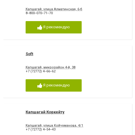
Капшагай, улица Алматинская, 6-б
8‒800‒070‒71‒70
Я рекомендую
Soft
Капшагай, микрорайон 4-й, 38
+7 (72772) 4‒66‒62
Я рекомендую
Капшагай Коркейту
Капшагай, улица Койчуманова, 4/1
+7 (72772) 4‒54‒43