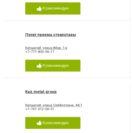
Я рекомендую
Пункт приема стеклотары
Капшагай, улица Абая, 1-а
+7‒777‒833‒34‒17
Я рекомендую
Kaz.metal.group
Капшагай, улица Сейфуллина, 44/1
+7‒747‒512‒50‒51
Я рекомендую