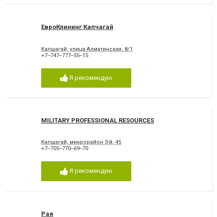
ЕвроКлининг Капчагай
Капшагай, улица Алматинская, 8/1
+7‒747‒777‒55‒15
Я рекомендую
MILITARY PROFESSIONAL RESOURCES
Капшагай, микрорайон 3-й, 45
+7‒705‒770‒69‒70
Я рекомендую
Рая