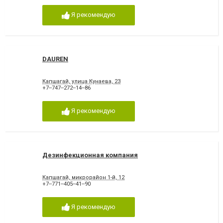
Я рекомендую
DAUREN
Капшагай, улица Кунаева, 23
+7‒747‒272‒14‒86
Я рекомендую
Дезинфекционная компания
Капшагай, микрорайон 1-й, 12
+7‒771‒405‒41‒90
Я рекомендую