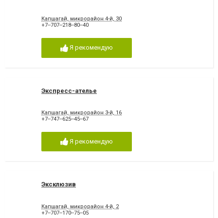
Капшагай, микрорайон 4-й, 30
+7‒707‒218‒80‒40
Я рекомендую
Экспресс-ателье
Капшагай, микрорайон 3-й, 16
+7‒747‒625‒45‒67
Я рекомендую
Эксклюзив
Капшагай, микрорайон 4-й, 2
+7‒707‒170‒75‒05