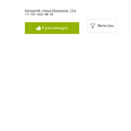
Капшагай, улица Инюшина, 10-а
+7‒701‒665‒08‒92
Фильтры
Я рекомендую
Мемориал
Капшагай, улица Ветеринарная , 4/3
+7‒747‒508‒88‒58
Я рекомендую
ПРОНЧЕНКО
Капшагай, микрорайон 1-й, 13
777-316-83-92