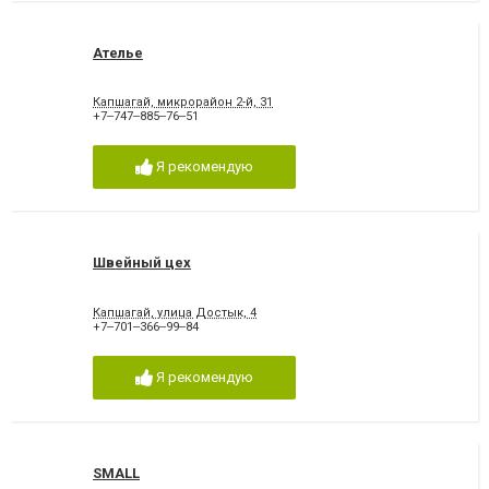
Ателье
Капшагай, микрорайон 2-й, 31
+7‒747‒885‒76‒51
Я рекомендую
Швейный цех
Капшагай, улица Достык, 4
+7‒701‒366‒99‒84
Я рекомендую
SMALL