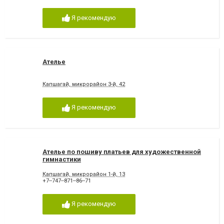
Я рекомендую
Ателье
Капшагай, микрорайон 3-й, 42
Я рекомендую
Ателье по пошиву платьев для художественной
гимнастики
Капшагай, микрорайон 1-й, 13
+7‒747‒871‒86‒71
Я рекомендую