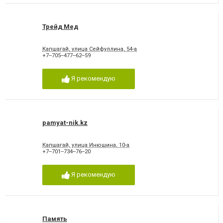
Трейд Мед
Капшагай, улица Сейфуллина, 54-а
+7‒705‒477‒62‒59
Я рекомендую
pamyat-nik.kz
Капшагай, улица Инюшина, 10-а
+7‒701‒734‒76‒20
Я рекомендую
Память