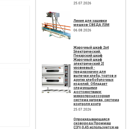
25.07.2026
Линия для зашивки
мешков СВЕДА ЛЗМ
06.08.2026
Жарочный шкаф 2х4
Электрический.
Пекарский шкаф
Жарочный шкаф
электрический 2[
уровневый -
предназначен для
выпечки хлеба, тортов и
других хлебобулочных
изделий. Обладает
следующими
достоинствами:
микропроцессорная
система нагрева; система
контроля контр
25.07.2026
Опрокидывающаяся
сковорода Проммаш
СЭЧ-0,45 используется на