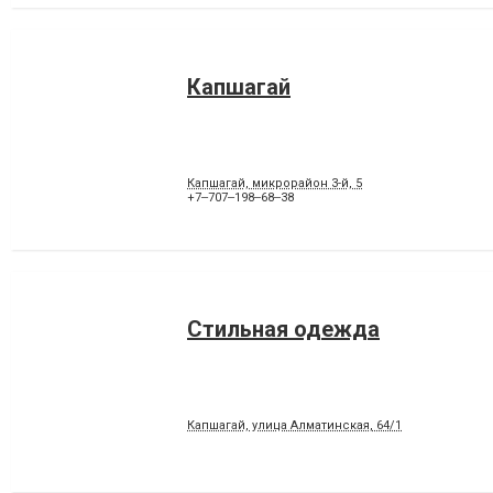
Капшагай
Капшагай, микрорайон 3-й, 5
+7‒707‒198‒68‒38
Стильная одежда
Капшагай, улица Алматинская, 64/1