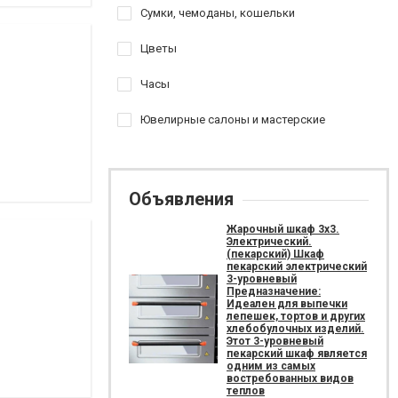
Сумки, чемоданы, кошельки
Цветы
Часы
Ювелирные салоны и мастерские
Объявления
Жарочный шкаф 3х3.
Электрический.
(пекарский) Шкаф
пекарский электрический
3-уровневый
Предназначение:
Идеален для выпечки
лепешек, тортов и других
хлебобулочных изделий.
Этот 3-уровневый
пекарский шкаф является
одним из самых
востребованных видов
теплов