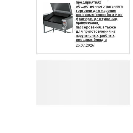
предприятиях
общественного питания и
торговли для жарения
основным способом и во
фритюре, для тушения,
припускания,
пассерования, а также
для приготовления на
пару мясных, рыбных,
овощных блюд и
25.07.2026