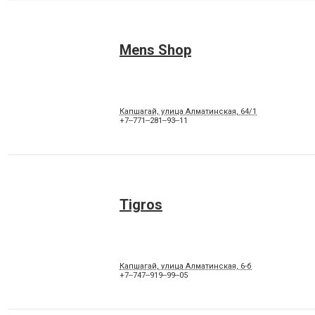
Mens Shop
Капшагай, улица Алматинская, 64/1
+7‒771‒281‒93‒11
Tigros
Капшагай, улица Алматинская, 6-б
+7‒747‒919‒99‒05