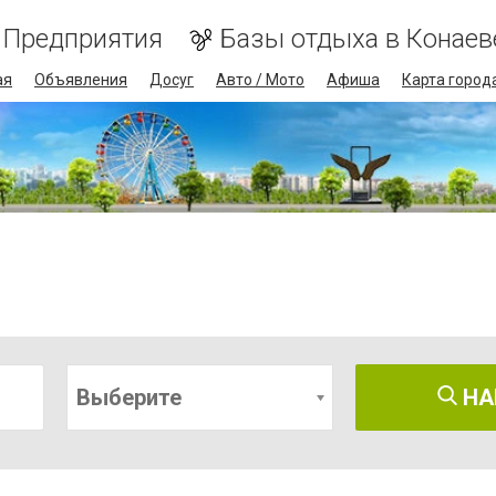
Предприятия
Базы отдыха в Конаев
ая
Объявления
Досуг
Авто / Мото
Афиша
Карта город
Выберите
НА