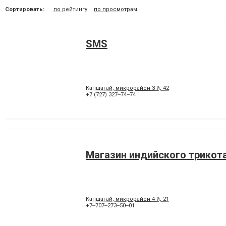
Сортировать:
по рейтингу
по просмотрам
SMS
Капшагай, микрорайон 3-й, 42
+7 (727) 327‒74‒74
Магазин индийского трикот
Капшагай, микрорайон 4-й, 21
+7‒707‒273‒50‒01