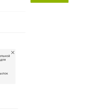
ельной
 для
сылок