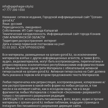
info@qapshagai-city.kz
+7 777 200 1550
Название: сетевое издание, Городской информационный сайт "Qonaev-
gorod.kz"
Язык: русский
Периодичность: ежедневно
Собственник: ИП Сайт города Капшагай
Тематическая направленность: Информационный сайт города Конаев
СМИ АЛМАТИНСКОЙ ОБЛАСТИ
Территория распространения: интернет
Дата и номер первичной постановки на учет:
02.03.2021, KZ87VPY00032995
Все материалы, размещенные на qonaev-gorod.kz, за исключением
материалов взятых с других информационных агентств, а также фото-,
аудио-, видеоматериалов, могут быть воспроизведены, перепечатаны и
ретранслированы исключительно республиканскими информагенствами
в объеме не более одной трети Материала с обязательной активной
гиперссылкой на qonaev-gorod.kz. Активная гиперссылка на Сайт должна
быть указана в первом или втором предложениях текста Материалов.
Любая перепечатка или ретрансляция, воспроизведение, копирование и/
или распространение в какой-либо форме на любых ресурсах, в том
числе и на интернет-сайтах, как в исходном виде, так и в виде
фрагментов любых Материалов с пометкой «Эксклюзив» разрешается
только с письменного разрешения редакции.
ЗАПРЕЩАЕТСЯ: использовать письменные, фото, видео, аудио и прочие
материалы с qonaev-gorod.kz любым пабликам, ведущим страницы в
Instagram без письменного разрешения дирекции сайта.