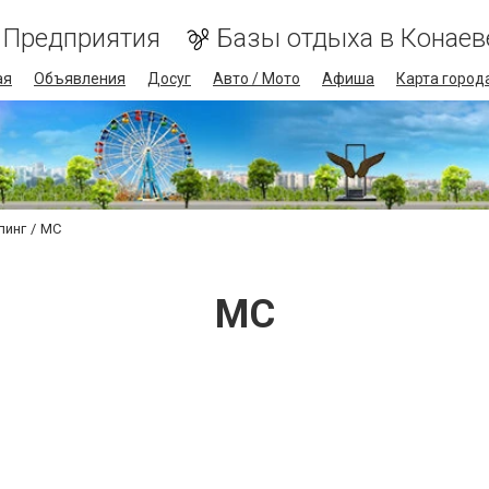
Предприятия
Базы отдыха в Конаев
ая
Объявления
Досуг
Авто / Мото
Афиша
Карта город
линг
МС
МС