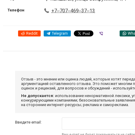
Телефон
+7‒707‒469‒37‒13
Reddit
Telegram
Viber
Wha
Отзыв - это мнение или оценка людей, которые хотят перед
аргументацией оставленного отзыва. Это поможет многим 
оценок и рецензий, для вопросов и обсуждений - используй
Не допускается:
использование ненормативной лексики, уг
конкурирующими компаниями; безосновательные заявления,
на сторонние интернет-ресурсы; реклама и самореклама.
Введите email:
Ваш e-mail не будет показываться на сайте