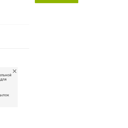
ельной
 для
сылок