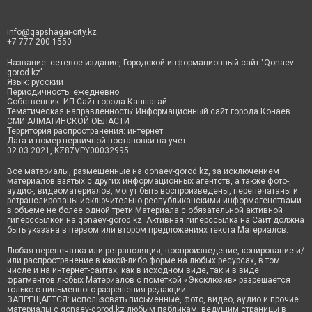
info@qapshagai-city.kz
+7 777 200 1550
Название: сетевое издание, Городской информационный сайт "Qonaev-
gorod.kz"
Язык: русский
Периодичность: ежедневно
Собственник: ИП Сайт города Капшагай
Тематическая направленность: Информационный сайт города Конаев
СМИ АЛМАТИНСКОЙ ОБЛАСТИ
Территория распространения: интернет
Дата и номер первичной постановки на учет:
02.03.2021, KZ87VPY00032995
Все материалы, размещенные на qonaev-gorod.kz, за исключением
материалов взятых с других информационных агентств, а также фото-,
аудио-, видеоматериалов, могут быть воспроизведены, перепечатаны и
ретранслированы исключительно республиканскими информагенствами
в объеме не более одной трети Материала с обязательной активной
гиперссылкой на qonaev-gorod.kz. Активная гиперссылка на Сайт должна
быть указана в первом или втором предложениях текста Материалов.
Любая перепечатка или ретрансляция, воспроизведение, копирование и/
или распространение в какой-либо форме на любых ресурсах, в том
числе и на интернет-сайтах, как в исходном виде, так и в виде
фрагментов любых Материалов с пометкой «Эксклюзив» разрешается
только с письменного разрешения редакции.
ЗАПРЕЩАЕТСЯ: использовать письменные, фото, видео, аудио и прочие
материалы с qonaev-gorod.kz любым пабликам, ведущим страницы в