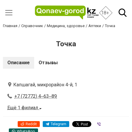
18+
Главная
Справочник
Медицина, здоровье
Аптеки
Точка
Точка
Описание
Отзывы
Капшагай, микрорайон 4-й, 1
+7 (72772) 4‒63‒89
Ещё 1 филиал
Reddit
Telegram
Viber
WhatsApp