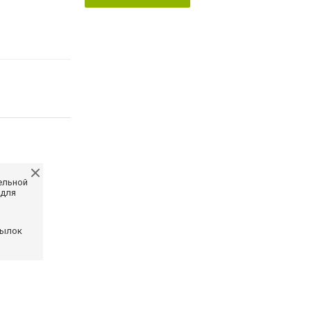
ельной
 для
сылок