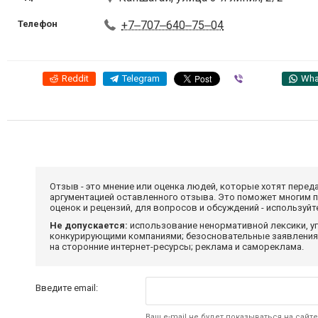
Телефон
+7‒707‒640‒75‒04
Reddit
Telegram
Viber
Wha
Отзыв - это мнение или оценка людей, которые хотят перед
аргументацией оставленного отзыва. Это поможет многим 
оценок и рецензий, для вопросов и обсуждений - используй
Не допускается:
использование ненормативной лексики, уг
конкурирующими компаниями; безосновательные заявления,
на сторонние интернет-ресурсы; реклама и самореклама.
Введите email:
Ваш e-mail не будет показываться на сайте