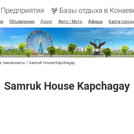
Предприятия
Базы отдыха в Конаев
ая
Объявления
Досуг
Авто / Мото
Афиша
Карта город
а, пансионаты
Samruk House Kapchagay
Samruk House Kapchagay