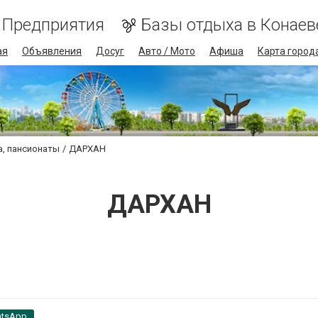
Предприятия
Базы отдыха в Конаев
ая
Объявления
Досуг
Авто / Мото
Афиша
Карта город
а, пансионаты
ДАРХАН
ДАРХАН
tsApp