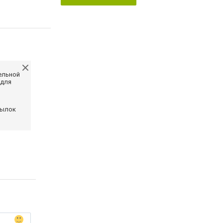
ельной
 для
сылок