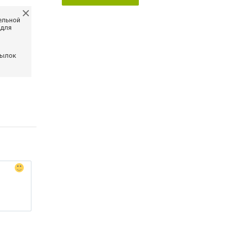
ельной
 для
сылок