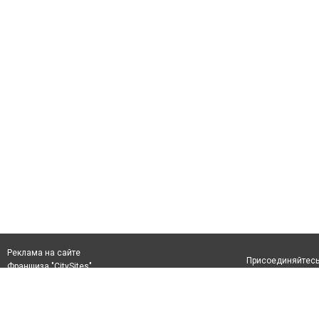
Реклама на сайте
Присоединяйтесь 
Франшиза "CitySites"
+7 777 200 1550